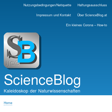
Skip
Nutzungsbedingungen/Netiquette
Haftungsausschluss
Main
to
main
navigation
Impressum und Kontakt
Über ScienceBlog.at
content
Ein kleines Corona – How-to
ScienceBlog
Kaleidoskop der Naturwissenschaften
Home
Breadcrumb