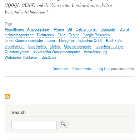
(IQOQI; OEAW) und der Universität Innsbruck entwickelten
Ionenfallentechnologie *
Tags
Algorithmen
Analogrechner
Atome
Bit
Calciumionen
Computer
digital
elektromagnetisch
Elektronen
Falle
Fehler
Google Research
Ionen- Quantencomputer
Laser
Lichtgitter
logisches Qubit
Paul-Falle
physikalisch
Quantenbits
Qubits
Quantencomputer
Quantensimulator
Quantensystem
universeller Quantencomputer
Verschränkung
Wahrscheinlichkeiten
Zustände
about
Read more
5 comments
Log in
to post comments
Was
Quantencomputer
in
den
nächsten
Jahren
leisten
können
Search
Search