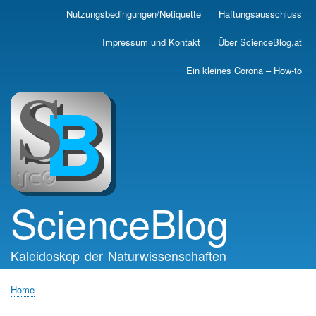
Skip
Nutzungsbedingungen/Netiquette
Haftungsausschluss
Main
to
main
navigation
Impressum und Kontakt
Über ScienceBlog.at
content
Ein kleines Corona – How-to
ScienceBlog
Kaleidoskop der Naturwissenschaften
Home
Breadcrumb