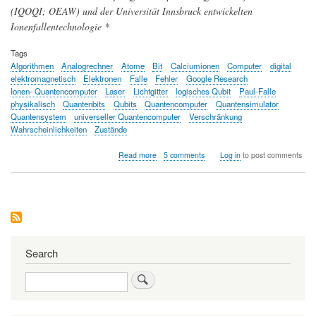
(IQOQI; OEAW) und der Universität Innsbruck entwickelten
Ionenfallentechnologie *
Tags
Algorithmen
Analogrechner
Atome
Bit
Calciumionen
Computer
digital
elektromagnetisch
Elektronen
Falle
Fehler
Google Research
Ionen- Quantencomputer
Laser
Lichtgitter
logisches Qubit
Paul-Falle
physikalisch
Quantenbits
Qubits
Quantencomputer
Quantensimulator
Quantensystem
universeller Quantencomputer
Verschränkung
Wahrscheinlichkeiten
Zustände
about
Read more
5 comments
Log in
to post comments
Was
Quantencomputer
in
den
nächsten
Jahren
leisten
können
Search
Search