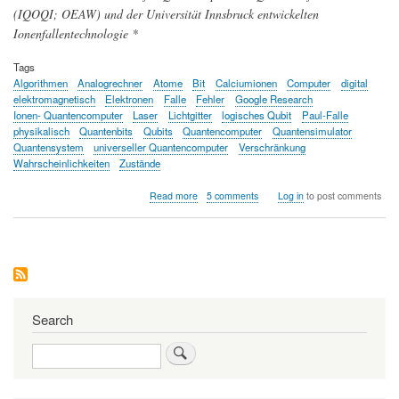
(IQOQI; OEAW) und der Universität Innsbruck entwickelten
Ionenfallentechnologie *
Tags
Algorithmen
Analogrechner
Atome
Bit
Calciumionen
Computer
digital
elektromagnetisch
Elektronen
Falle
Fehler
Google Research
Ionen- Quantencomputer
Laser
Lichtgitter
logisches Qubit
Paul-Falle
physikalisch
Quantenbits
Qubits
Quantencomputer
Quantensimulator
Quantensystem
universeller Quantencomputer
Verschränkung
Wahrscheinlichkeiten
Zustände
about
Read more
5 comments
Log in
to post comments
Was
Quantencomputer
in
den
nächsten
Jahren
leisten
können
Search
Search