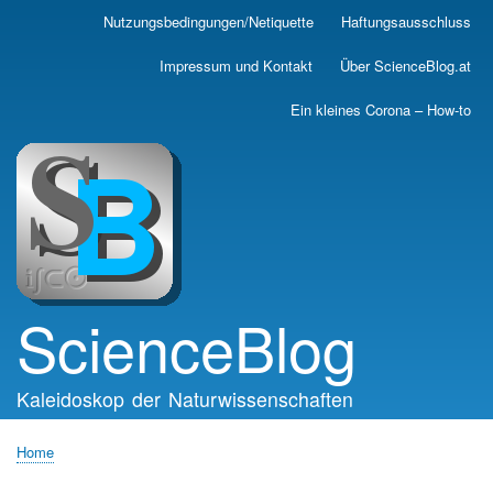
Skip
Nutzungsbedingungen/Netiquette
Haftungsausschluss
Main
to
main
navigation
Impressum und Kontakt
Über ScienceBlog.at
content
Ein kleines Corona – How-to
ScienceBlog
Kaleidoskop der Naturwissenschaften
Home
Breadcrumb