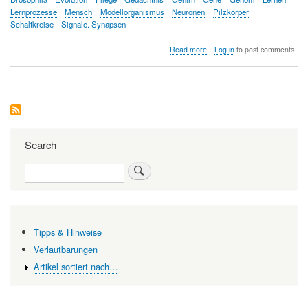
Lernprozesse
Mensch
Modellorganismus
Neuronen
Pilzkörper
Schaltkreise
Signale. Synapsen
about
Read more
Log in
to post comments
Fliegen
lehren
uns,
wie
wir
lernen
Search
Search
Tipps & Hinweise
Verlautbarungen
Artikel sortiert nach…