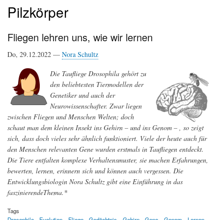
Pilzkörper
Fliegen lehren uns, wie wir lernen
Do, 29.12.2022 —
Nora Schultz
Die Taufliege Drosophila gehört zu
den beliebtesten Tiermodellen der
Genetiker und auch der
Neurowissenschafter. Zwar liegen
zwischen Fliegen und Menschen Welten; doch
schaut man dem kleinen Insekt ins Gehirn – und ins Genom – , so zeigt
sich, dass doch vieles sehr ähnlich funktioniert. Viele der heute auch für
den Menschen relevanten Gene wurden erstmals in Taufliegen entdeckt.
Die Tiere entfalten komplexe Verhaltensmuster, sie machen Erfahrungen,
bewerten, lernen, erinnern sich und können auch vergessen. Die
Entwicklungsbiologin Nora Schultz gibt eine Einführung in das
faszinierendeThema.*
Tags
Drosophila
Evolution
Fliege
Gedächtnis
Gehirn
Gene
Genom
Lernen