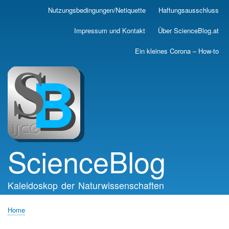
Skip
Nutzungsbedingungen/Netiquette
Haftungsausschluss
Main
to
main
navigation
Impressum und Kontakt
Über ScienceBlog.at
content
Ein kleines Corona – How-to
ScienceBlog
Kaleidoskop der Naturwissenschaften
Home
Breadcrumb