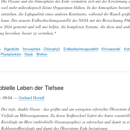
Die Ozeane und die Atmosphäre der Erde verändern sich mit der Erwärmung d
weil mehr mikroskopisch kleine Organismen blühen. In der Atmosphäre beeintr
entstehen, die Luftqualität eines anderen Kontinents, während der Rauch gro
kann. Der neueste Erdbeobachtungssatellit der NASA mit der Bezeichnung PA
r 2024 gestartet und soll uns helfen, die komplexen Systeme, die diese und an
g bewirken, besser zu verstehen.*
n
Algenblüte
Atmosphäre
Chlorophyll
Erdbeobachtungssatellit
Klimawandel
Koh
Phytoplankton
Staub
Wolken
bielle Leben der Tiefsee
4- 09:04 —
Gerhard Herndl
Der tiefe, dunkle Ozean - das größte und am wenigsten erforschte Ökosystem d
Vielfalt an Mikroorganismen. Zu deren Stoffwechsel liefert der Autor essentiel
Kreisläufe im Meer (mikrobielle Ozeanographie) zu erforschen und damit zu ei
Kohlenstoffkreislaufs und damit des Ökosystems Erde beizutragen.