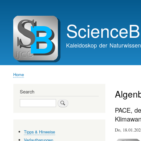
Main
navigation
ScienceB
Kaleidoskop der Naturwissen
Home
Breadcrumb
Algenb
Search
Search
PACE, de
Klimawan
Do, 18.01.20
Tipps & Hinweise
Verlautbarungen