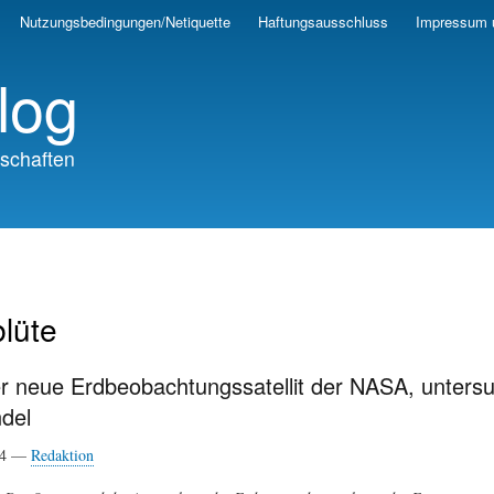
Skip
Nutzungsbedingungen/Netiquette
Haftungsausschluss
Impressum 
to
main
log
content
schaften
lüte
r neue Erdbeobachtungssatellit der NASA, unter
del
24 —
Redaktion