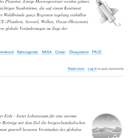
es Planeten. Einige Meeresgewässer werden grüner,
ächtigen Staubstürme, die auf einem Kontinent
ßer Waldbrände ganze Regionen tagelang einhüllen
CE (Plankton, Aerosol, Wolken, Ozean-Ökosystem)
dere globale Veränderungen im Zuge der
lendioxid
Nahrungsnetz
NASA
Ozean
Ökosysteme
PACE
about
Read more
Log in
to post comments
PACE,
der
neue
Erdbeobachtungssatellit
der
NASA,
untersucht
Ozeane
er Erde - bietet Lebensraum für eine enorme
und
Atmosphären
le Beiträge mit dem Ziel die biogeochemikalischen
im
nem generell besseren Verständnis des globalen
Klimawandel