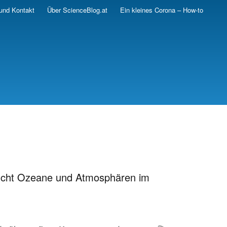
und Kontakt
Über ScienceBlog.at
Ein kleines Corona – How-to
sucht Ozeane und Atmosphären im