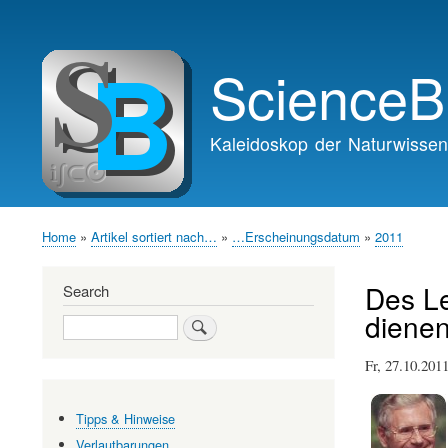
Main
navigation
ScienceB
Kaleidoskop der Naturwissen
Home
Artikel sortiert nach…
…Erscheinungsdatum
2011
Breadcrumb
Des Le
Search
diene
Search
Fr, 27.10.20
Tipps & Hinweise
Verlautbarungen