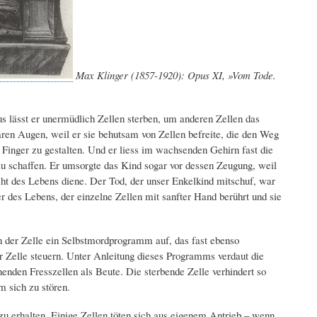
Max Klinger (1857-1920): Opus XI, »Vom Tode.
 lässt er unermüdlich Zellen sterben, um anderen Zellen das
aren Augen, weil er sie behutsam von Zellen befreite, die den Weg
 Finger zu gestalten. Und er liess im wachsenden Gehirn fast die
zu schaffen. Er umsorgte das Kind sogar vor dessen Zeugung, weil
cht des Lebens diene. Der Tod, der unser Enkelkind mitschuf, war
r des Lebens, der einzelne Zellen mit sanfter Hand berührt und sie
n der Zelle ein Selbstmordprogramm auf, das fast ebenso
Zelle steuern. Unter Anleitung dieses Programms verdaut die
nenden Fresszellen als Beute. Die sterbende Zelle verhindert so
 sich zu stören.
zu erhalten. Einige Zellen töten sich aus eigenem Antrieb – wenn