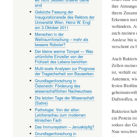
sind
ihre Atmungsm
Gekürzte Fassung der
ihrem Zusamm
Inaugurationsrede des Rektors der
Erkennen mein
Universität Wien, Heinz W. Engl
verhindern. A
am 3.Oktober 2011
auch meinen e
Menschen in der
Weltraumforschung – mehr als
Auslese bin i
bessere Roboter?
verschont zu b
Der kleine warme Tümpel — Was
urtümliche Einzeller von der
Auch Bakterie
Frühzeit des Lebens berichten
Zellen meines
Multi-scale Analysen zur Prognose
ist, verhält 
der Tragsicherheit von Bauwerken
Antennen, wie
Grundlagenforschung in
festen Biofil
Österreich: Förderung des
wissenschaftlichen Nachwuchses
geheimnisvoll
Die letzten Tage der Wissenschaft
Duftstoffen, 
(Satire)
Pathologie: Von der alten
Bakterien hab
Leichenschau zum modernen
ein Protein is
klinischen Fach
sodass das Geg
Das Immunsystem – Janusköpfig?
Nun verschwin
Grundlagenforschung in