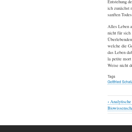
Entstehung de
ich zunächst 
sanften Todes
Alles Leben a
nicht für sic
Überlebenden,
welche die Ge
das Leben dab
la petite mor
Weise nicht d
Tags
Gottfried Schat
‹
Analytische
Book
Biowissensch
traversal
links
for