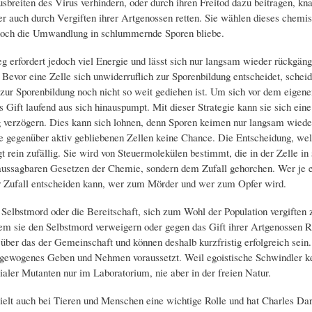
usbreiten des Virus verhindern, oder durch ihren Freitod dazu beitragen, 
er auch durch Vergiften ihrer Artgenossen retten. Sie wählen dieses chemi
och die Umwandlung in schlummernde Sporen bliebe.
 erfordert jedoch viel Energie und lässt sich nur langsam wieder rückgäng
Bevor eine Zelle sich unwiderruflich zur Sporenbildung entscheidet, scheide
zur Sporenbildung noch nicht so weit gediehen ist. Um sich vor dem eigene
s Gift laufend aus sich hinauspumpt. Mit dieser Strategie kann sie sich ein
 verzögern. Dies kann sich lohnen, denn Sporen keimen nur langsam wieder
 gegenüber aktiv gebliebenen Zellen keine Chance. Die Entscheidung, we
gt rein zufällig. Sie wird von Steuermolekülen bestimmt, die in der Zelle 
ussagbaren Gesetzen der Chemie, sondern dem Zufall gehorchen. Wer je ein
 Zufall entscheiden kann, wer zum Mörder und wer zum Opfer wird.
r Selbstmord oder die Bereitschaft, sich zum Wohl der Population vergiften 
dem sie den Selbstmord verweigern oder gegen das Gift ihrer Artgenossen R
über das der Gemeinschaft und können deshalb kurzfristig erfolgreich sein. 
sgewogenes Geben und Nehmen voraussetzt. Weil egoistische Schwindler ke
ialer Mutanten nur im Laboratorium, nie aber in der freien Natur.
ielt auch bei Tieren und Menschen eine wichtige Rolle und hat Charles Da