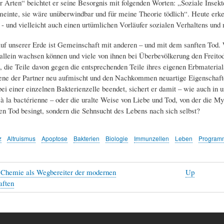
r Arten“ beichtet er seine Besorgnis mit folgenden Worten: „Soziale Insekt
meinte, sie wäre unüberwindbar und für meine Theorie tödlich“. Heute erk
 - und vielleicht auch einen urtümlichen Vorläufer sozialen Verhaltens und
uf unserer Erde ist Gemeinschaft mit anderen – und mit dem sanften Tod. W
h allein wachsen können und viele von ihnen bei Überbevölkerung den Freit
 die Teile davon gegen die entsprechenden Teile ihres eigenen Erbmaterial
ne der Partner neu aufmischt und den Nachkommen neuartige Eigenschaft
ei einer einzelnen Bakterienzelle beendet, sichert er damit – wie auch in u
t à la bactérienne – oder die uralte Weise von Liebe und Tod, von der die 
en Tod besingt, sondern die Sehnsucht des Lebens nach sich selbst?
z
Altruismus
Apoptose
Bakterien
Biologie
Immunzellen
Leben
Programm
 Chemie als Wegbereiter der modernen
Up
aften