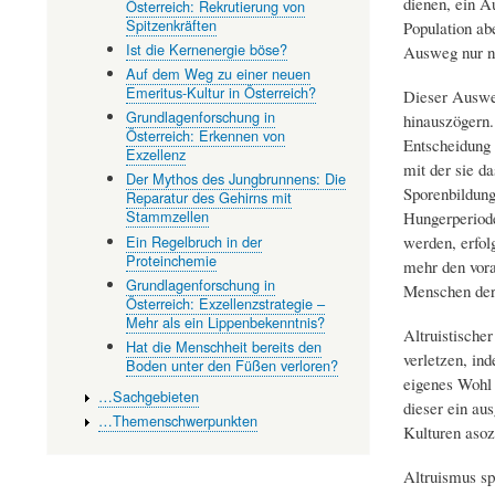
dienen, ein A
Österreich: Rekrutierung von
Spitzenkräften
Population ab
Ist die Kernenergie böse?
Ausweg nur n
Auf dem Weg zu einer neuen
Emeritus-Kultur in Österreich?
Dieser Ausweg
Grundlagenforschung in
hinauszögern. 
Österreich: Erkennen von
Entscheidung 
Exzellenz
mit der sie da
Der Mythos des Jungbrunnens: Die
Sporenbildung
Reparatur des Gehirns mit
Stammzellen
Hungerperiode
Ein Regelbruch in der
werden, erfol
Proteinchemie
mehr den vora
Grundlagenforschung in
Menschen der
Österreich: Exzellenzstrategie –
Mehr als ein Lippenbekenntnis?
Altruistische
Hat die Menschheit bereits den
verletzen, in
Boden unter den Füßen verloren?
eigenes Wohl 
…Sachgebieten
dieser ein au
…Themenschwerpunkten
Kulturen asoz
Altruismus sp