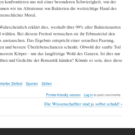
en konfrontieren uns mit einer besonderen Schwierigkeit, von der
ennen wir im Altruismus von Bakterien die weitsichtige Hand des
 menschlicher Moral.
ahrscheinlich erklärt dies, weshalb über 99% aller Bakterienarten
od wählen. Bei diesem Freitod vermachen sie ihr Erbmaterial den
s austauschen. Das Ergebnis entspricht einer sexuellen Paarung,
en und bessere Überlebenschancen schenkt. Obwohl der sanfte Tod
nserem Körper - nur das langfristige Wohl des Ganzen. Ist dies nur
Mythen und Gedichte der Romantik künden? Könnte es sein, dass diese
ierter Zelltod
Sporen
Zellen
Printer-friendly version
Log in
to post comments
›
Die Wissenschaftler sind ja selbst schuld!