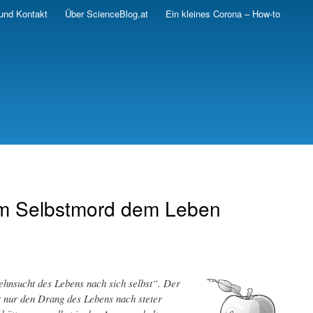
und Kontakt
Über ScienceBlog.at
Ein kleines Corona – How-to
em Selbstmord dem Leben
Sehnsucht des Lebens nach sich selbst“. Der
t nur den Drang des Lebens nach steter