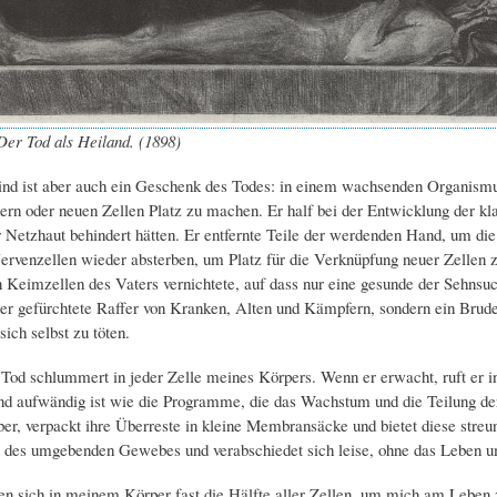
 Der Tod als Heiland. (1898)
nd ist aber auch ein Geschenk des Todes: in einem wachsenden Organismus
ern oder neuen Zellen Platz zu machen. Er half bei der Entwicklung der kl
r Netzhaut behindert hätten. Er entfernte Teile der werdenden Hand, um die
Nervenzellen wieder absterben, um Platz für die Verknüpfung neuer Zellen 
n Keimzellen des Vaters vernichtete, auf dass nur eine gesunde der Sehnsu
der gefürchtete Raffer von Kranken, Alten und Kämpfern, sondern ein Brude
ich selbst zu töten.
 Tod schlummert in jeder Zelle meines Körpers. Wenn er erwacht, ruft er i
 aufwändig ist wie die Programme, die das Wachstum und die Teilung der 
lber, verpackt ihre Überreste in kleine Membransäcke und bietet diese streu
des umgebenden Gewebes und verabschiedet sich leise, ohne das Leben um
ten sich in meinem Körper fast die Hälfte aller Zellen, um mich am Leben 