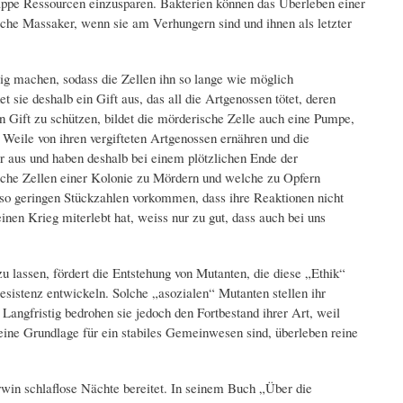
knappe Ressourcen einzusparen. Bakterien können das Überleben einer
sche Massaker, wenn sie am Verhungern sind und ihnen als letzter
ig machen, sodass die Zellen ihn so lange wie möglich
t sie deshalb ein Gift aus, das all die Artgenossen tötet, deren
n Gift zu schützen, bildet die mörderische Zelle auch eine Pumpe,
e Weile von ihren vergifteten Artgenossen ernähren und die
 aus und haben deshalb bei einem plötzlichen Ende der
lche Zellen einer Kolonie zu Mördern und welche zu Opfern
in so geringen Stückzahlen vorkommen, dass ihre Reaktionen nicht
en Krieg miterlebt hat, weiss nur zu gut, dass auch bei uns
zu lassen, fördert die Entstehung von Mutanten, die diese „Ethik“
esistenz entwickeln. Solche „asozialen“ Mutanten stellen ihr
Langfristig bedrohen sie jedoch den Fortbestand ihrer Art, weil
ine Grundlage für ein stabiles Gemeinwesen sind, überleben reine
rwin schlaflose Nächte bereitet. In seinem Buch „Über die