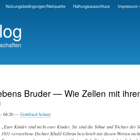
Skip
Nutzungsbedingungen/Netiquette
Haftungsausschluss
Impressum 
to
main
log
content
schaften
bens Bruder — Wie Zellen mit ihr
n
11- 04:20 —
Gottfried Schatz
„Eure Kinder sind nicht eure Kinder. Sie sind die Söhne und Töchter der 
1931 verstorbene Dichter Khalil Gibran beschrieb mit diesen Worten nich