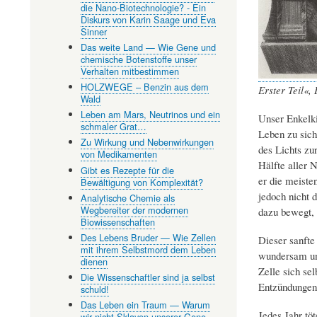
die Nano-Biotechnologie? - Ein
Diskurs von Karin Saage und Eva
Sinner
Das weite Land — Wie Gene und
chemische Botenstoffe unser
Verhalten mitbestimmen
HOLZWEGE – Benzin aus dem
Erster Teil«,
Wald
Leben am Mars, Neutrinos und ein
Unser Enkelki
schmaler Grat…
Leben zu sich
Zu Wirkung und Nebenwirkungen
des Lichts zu
von Medikamenten
Hälfte aller 
Gibt es Rezepte für die
er die meiste
Bewältigung von Komplexität?
jedoch nicht 
Analytische Chemie als
Wegbereiter der modernen
dazu bewegt, s
Biowissenschaften
Des Lebens Bruder — Wie Zellen
Dieser sanfte
mit ihrem Selbstmord dem Leben
wundersam und
dienen
Zelle sich se
Die Wissenschaftler sind ja selbst
Entzündungen 
schuld!
Das Leben ein Traum — Warum
Jedes Jahr tö
wir nicht Sklaven unserer Gene