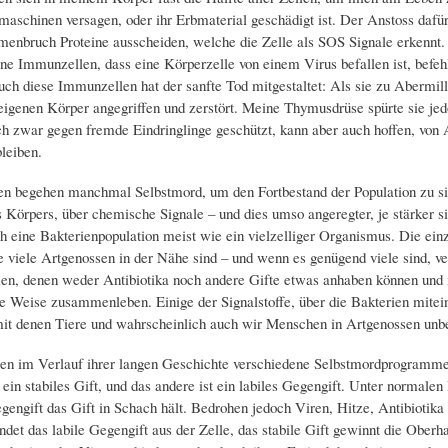
aschinen versagen, oder ihr Erbmaterial geschädigt ist. Der Anstoss daf
enbruch Proteine ausscheiden, welche die Zelle als SOS Signale erkennt
e Immunzellen, dass eine Körperzelle von einem Virus befallen ist, befehle
uch diese Immunzellen hat der sanfte Tod mitgestaltet: Als sie zu Abermi
igenen Körper angegriffen und zerstört. Meine Thymusdrüse spürte sie jed
ch zwar gegen fremde Eindringlinge geschützt, kann aber auch hoffen, von
leiben.
n begehen manchmal Selbstmord, um den Fortbestand der Population zu sich
 Körpers, über chemische Signale – und dies umso angeregter, je stärker si
sich eine Bakterienpopulation meist wie ein vielzelliger Organismus. Die e
 viele Artgenossen in der Nähe sind – und wenn es genügend viele sind, ve
men, denen weder Antibiotika noch andere Gifte etwas anhaben können und
e Weise zusammenleben. Einige der Signalstoffe, über die Bakterien mitein
mit denen Tiere und wahrscheinlich auch wir Menschen in Artgenossen unb
en im Verlauf ihrer langen Geschichte verschiedene Selbstmordprogramme 
t ein stabiles Gift, und das andere ist ein labiles Gegengift. Unter normale
engift das Gift in Schach hält. Bedrohen jedoch Viren, Hitze, Antibiotika o
det das labile Gegengift aus der Zelle, das stabile Gift gewinnt die Oberha