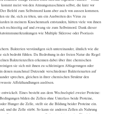
ür kommt meist von den Atmungsmaschinen selbst, die kurz vor
. Der Befehl zum Selbstmord kann aber auch von aussen kommen.
n sie ihr, sich zu töten, um ein Ausbreiten des Virus zu
lliarden in meinem Knochenmark entstanden, hätten viele von ihnen
och rechtzeitig auf und zwang sie zum Selbstmord. Dank dieser
 Autoimmunerkrankungen wie Multiple Sklerose oder Psoriasis
ern. Bakterien verständigen sich untereinander, ähnlich wie die
e sich bedroht fühlen. Da Bedrohung in der freien Natur die Regel
inzelnen Bakterienzellen erkennen dabei über ihre chemischen
reinigen sie sich mit ihnen zu schleimigen Ablagerungen oder
 in denen manchmal Dutzende verschiedener Bakterienarten auf
ander sprechen, gleichen in ihrer chemischen Struktur den
ewusste Affekthandlungen auslösen.
entwickelt. Eines besteht aus dem Wechselspiel zweier Proteine:
n Bedingungen bilden die Zellen ohne Unterlass beide Proteine,
der Hunger die Zelle, stellt sie die Bildung beider Proteine ein.
nd, und die Zelle stirbt. So kann sie anderen Zellen als Nahrung