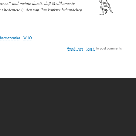
lernen“ und meinte damit, daß Medikamente
ies bedeutete in den von ihm konkret behandelten
harmazeutika
WHO
about
Read more
Log in
to post comments
Zu
Wirkung
und
Nebenwirkungen
von
Medikamenten