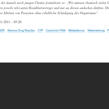
der damals noch jungen Chemie formulierte er: „Wir müssen chemisch zielen 
den jeweils relevanten Krankheitserreger und nur an diesen andocken dürften. D
as Abtöten von Parasiten ohne erhebliche Schädigung des Organismus“.
11.2011 - 05:20
ADR
Adverse Drug Reaction
CYP
Cytochrom P450
Metabolismus
Nebenwirkung
P