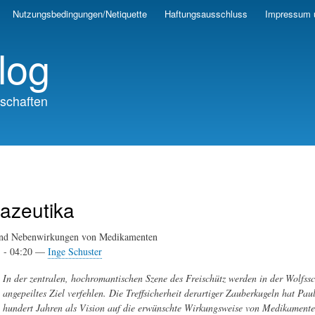
Skip
Nutzungsbedingungen/Netiquette
Haftungsausschluss
Impressum 
to
main
log
content
schaften
azeutika
nd Nebenwirkungen von Medikamenten
1 - 04:20 —
Inge Schuster
In der zentralen, hochromantischen Szene des Freischütz werden in der Wolfssc
angepeiltes Ziel verfehlen. Die Treffsicherheit derartiger Zauberkugeln hat Pa
hundert Jahren als Vision auf die erwünschte Wirkungsweise von Medikament