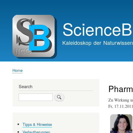
Main
navigation
ScienceB
Kaleidoskop der Naturwissen
Home
Breadcrumb
Pharm
Search
Search
Zu Wirkung u
Fr, 17.11.201
Tipps & Hinweise
Verlautbarungen