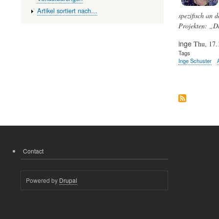
Artikel sortiert nach…
spezifisch an 
Projekten: „D
inge
Thu, 17.
Tags
Inge Schuster
Contact
FOOTER
MENU
Powered by
Drupal