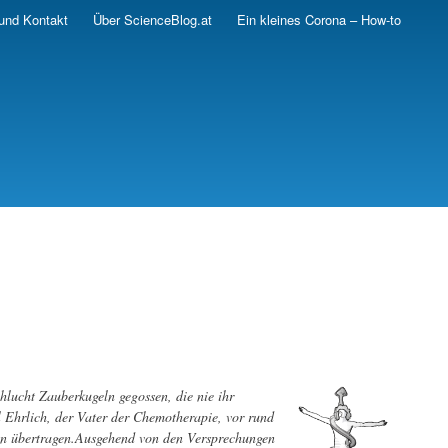
und Kontakt
Über ScienceBlog.at
Ein kleines Corona – How-to
hlucht Zauberkugeln gegossen, die nie ihr
ul Ehrlich, der Vater der Chemotherapie, vor rund
en übertragen.Ausgehend von den Versprechungen