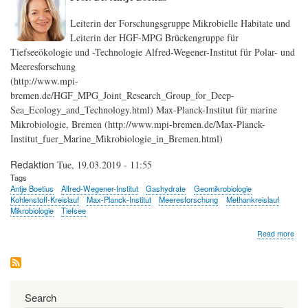
Leiterin der Forschungsgruppe Mikrobielle Habitate und
Leiterin der HGF-MPG Brückengruppe für
Tiefseeökologie und -Technologie Alfred-Wegener-Institut für Polar- und
Meeresforschung
(http://www.mpi-
bremen.de/HGF_MPG_Joint_Research_Group_for_Deep-
Sea_Ecology_and_Technology.html) Max-Planck-Institut für marine
Mikrobiologie, Bremen (http://www.mpi-bremen.de/Max-Planck-
Institut_fuer_Marine_Mikrobiologie_in_Bremen.html)
Redaktion
Tue, 19.03.2019 - 11:55
Tags
Antje Boetius
Alfred-Wegener-Institut
Gashydrate
Geomikrobiologie
Kohlenstoff-Kreislauf
Max-Planck-Institut
Meeresforschung
Methankreislauf
Mikrobiologie
Tiefsee
abo
Read more
Antj
Boet
Search