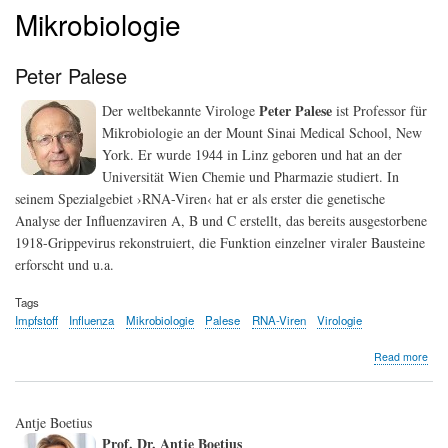
Mikrobiologie
Peter Palese
Peter Palese
Der weltbekannte Virologe
ist Professor für
Mikrobiologie an der Mount Sinai Medical School, New
York. Er wurde 1944 in Linz geboren und hat an der
Universität Wien Chemie und Pharmazie studiert. In
seinem Spezialgebiet ›RNA-Viren‹ hat er als erster die genetische
Analyse der Influenzaviren A, B und C erstellt, das bereits ausgestorbene
1918-Grippevirus rekonstruiert, die Funktion einzelner viraler Bausteine
erforscht und u.a.
Tags
Impfstoff
Influenza
Mikrobiologie
Palese
RNA-Viren
Virologie
abo
Read more
Pet
Pal
Antje Boetius
Prof. Dr. Antje Boetius