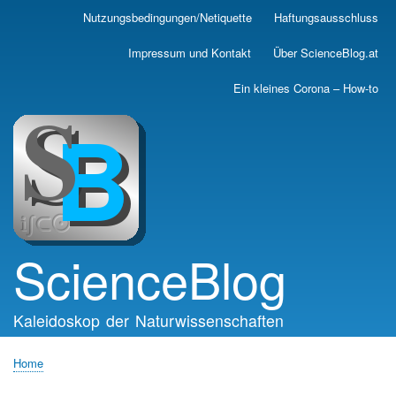
Skip
Nutzungsbedingungen/Netiquette
Haftungsausschluss
Main
to
main
navigation
Impressum und Kontakt
Über ScienceBlog.at
content
Ein kleines Corona – How-to
ScienceBlog
Kaleidoskop der Naturwissenschaften
Home
Breadcrumb