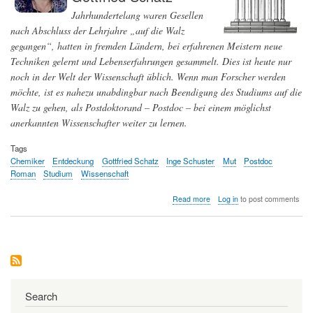
Jahrhundertelang waren Gesellen
nach Abschluss der Lehrjahre „auf die Walz
gegangen“, hatten in fremden Ländern, bei erfahrenen Meistern neue
Techniken gelernt und Lebenserfahrungen gesammelt. Dies ist heute nur
noch in der Welt der Wissenschaft üblich. Wenn man Forscher werden
möchte, ist es nahezu unabdingbar nach Beendigung des Studiums auf die
Walz zu gehen, als Postdoktorand – Postdoc – bei einem möglichst
anerkannten Wissenschafter weiter zu lernen.
Tags
Chemiker
Entdeckung
Gottfried Schatz
Inge Schuster
Mut
Postdoc
Roman
Studium
Wissenschaft
about
Read more
Log in
to post comments
Postdoc
–
eine
Suche
nach
dem
Ich
Search