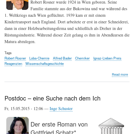
Robert Rosner wurde 1924 in Wien geboren. Seine
Familie stammte aus der Bukowina und war während des
1. Weltkriegs nach Wien geflüchtet. 1939 kam er mit einem
Kindertransport nach England. Dort arbeitete er erst in einer Schneiderei,
dann in einer Holzbearbeitungsfirma und schließlich als Dreher in der
Rüstungsindustrie. Während dieser Zeit gelang es ihm in Abendkursen die
Matura abzulegen.
Tags
Robert Rosner
Loba-Chemie
Alfred Bader
Chemiker
Ignaz-Lieben Preis
Reagenzien
Wissenschaftsgeschichte
abo
Read more
Rob
Ros
Postdoc – eine Suche nach dem Ich
Fr, 15.05.2015 - 12:06 —
Inge Schuster
Der erste Roman von
Gottfried Schatz*