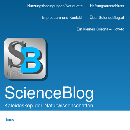
Skip
Nutzungsbedingungen/Netiquette
Haftungsausschluss
Main
to
main
navigation
Impressum und Kontakt
Über ScienceBlog.at
content
Ein kleines Corona – How-to
ScienceBlog
Kaleidoskop der Naturwissenschaften
Home
Breadcrumb