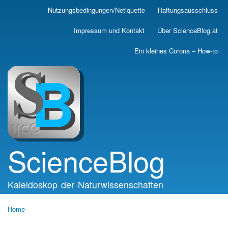
Skip
Nutzungsbedingungen/Netiquette
Haftungsausschluss
Main
to
main
navigation
Impressum und Kontakt
Über ScienceBlog.at
content
Ein kleines Corona – How-to
ScienceBlog
Kaleidoskop der Naturwissenschaften
Home
Breadcrumb