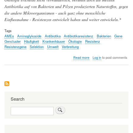
Antibiotika auf von Bakterien und Pilzen produzierten Naturstoffen, gegen
die andere Mikroorgannismen - auch ganz ohne menschliche
Einflussnahme - Resistenzen entwickelt haben und weiter entwickeln.*
Tags
AMEs
Aminoglykoside
Antibiotika
Antibiotikaresistenz
Bakterien
Gene
Gencluster
Häufigkeit
Krankenhäuser
Ökologie
Resistenz
Resistenzgene
Selektion
Umwelt
Verbreitung
about
Read more
Log in
to post comments
Ökologie
ist
eine
treibende
Kraft
in
der
Verbreitung
Search
von
Resistenzen
Search
gegen
Aminoglykoside