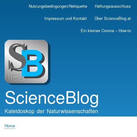
Skip
Nutzungsbedingungen/Netiquette
Haftungsausschluss
Main
to
main
navigation
Impressum und Kontakt
Über ScienceBlog.at
content
Ein kleines Corona – How-to
ScienceBlog
Kaleidoskop der Naturwissenschaften
Home
Breadcrumb