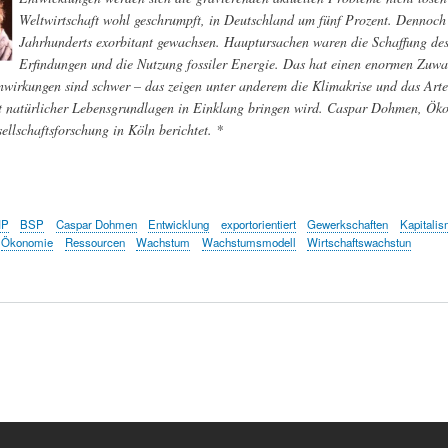
Weltwirtschaft wohl geschrumpft, in Deutschland um fünf Prozent. Dennoch is
Jahrhunderts exorbitant gewachsen. Hauptursachen waren die Schaffung des 
Erfindungen und die Nutzung fossiler Energie. Das hat einen enormen Zuwa
wirkungen sind schwer – das zeigen unter anderem die Klimakrise und das Art
 natürlicher Lebensgrundlagen in Einklang bringen wird. Caspar Dohmen, Ökon
sellschaftsforschung in Köln berichtet. *
IP
BSP
Caspar Dohmen
Entwicklung
exportorientiert
Gewerkschaften
Kapitali
Ökonomie
Ressourcen
Wachstum
Wachstumsmodell
Wirtschaftswachstun