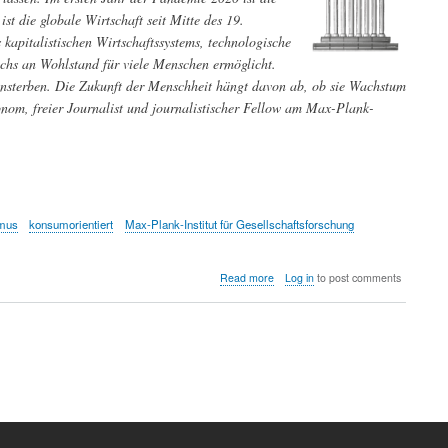
t die globale Wirtschaft seit Mitte des 19.
kapitalistischen Wirtschaftssystems, technologische
chs an Wohlstand für viele Menschen ermöglicht.
ensterben. Die Zukunft der Menschheit hängt davon ab, ob sie Wachstum
om, freier Journalist und journalistischer Fellow am Max-Plank-
smus
konsumorientiert
Max-Plank-Institut für Gesellschaftsforschung
about
Read more
Log in
to post comments
Anders
wirtschaften
-
Wachstumsmodelle
und
das
Problem
das
Wirtschaftswachstum
vom