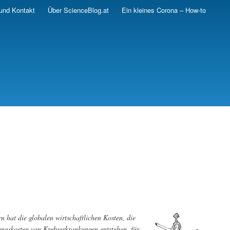
und Kontakt
Über ScienceBlog.at
Ein kleines Corona – How-to
 hat die globalen wirtschaftlichen Kosten, die
ungskosten von Krebserkrankungen entstehen, für