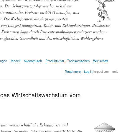
t. Der Schätzung zufolge werden sich diese
nternationalen Preisen von 2017) belaufen, was
ht. Die Krebsformen, die dazu am meisten
s von Lunge/Atmungstrakt, Kolon-und Rektumkarzinom, Brustkrebs,
n 4 Krebsarten kann durch Präventivmaßnahmen reduziert werden -
er globalen Gesundheit und des wirtschaftlichen Wohlergehens
ungen
Modell
ökonomisch
Produktivität
Todesursachen
Wirtschaft
about
Read more
Log in
to post comments
Die
ökonomischen
Kosten
von
 das Wirtschaftswachstum vom
Krebserkrankungen
 naturwissenschaftliche Erkenntnisse und
lassen. Im ersten Jahr der Pandemie 2020 ist die