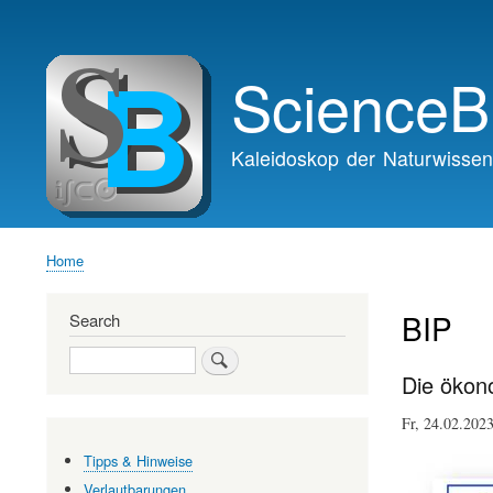
Main
navigation
ScienceB
Kaleidoskop der Naturwissen
Home
Breadcrumb
BIP
Search
Search
Die ökon
Fr, 24.02.20
Tipps & Hinweise
Verlautbarungen