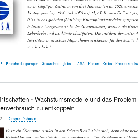
einen künftigen Zeitraum von drei Jahrzehnten ab 2020 errechne
Kosten zwischen 2020 und 2050 auf 25,2 Billionen Dollar (zu i
0,55 % des globalen jährlichen Bruttoinlandsprodukts entspric
beitragen (insgesamt 47 % der Gesamtkosten) wurden als Kreb
Leberkrebs und Leukämie identifiziert. Die Inzidenz der erste
Investitionen in solche Maßnahmen erscheinen für den Schutz d
unerlässlich.*
IP
Entscheidungsträger
Gesundheit
global
IIASA
Kosten
Krebs
Krebserkrank
irtschaften - Wachstumsmodelle und das Problem
enverbrauch zu entkoppeln
22 —
Caspar Dohmen
Passt ein Ökonomie-Artikel in den ScienceBlog? Sicherlich, denn ohne neue
Entwicklungen werden sich die gravierenden aktuellen Probleme nicht lösen 