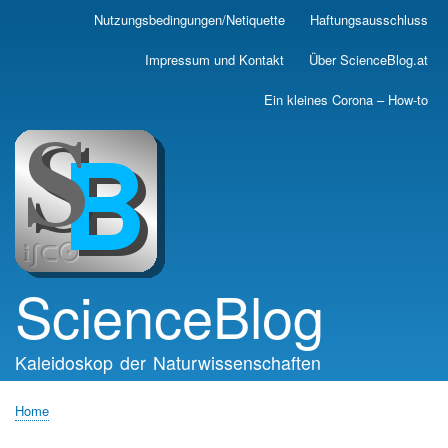
Skip
Nutzungsbedingungen/Netiquette
Haftungsausschluss
Main
to
main
navigation
Impressum und Kontakt
Über ScienceBlog.at
content
Ein kleines Corona – How-to
ScienceBlog
Kaleidoskop der Naturwissenschaften
Home
Breadcrumb