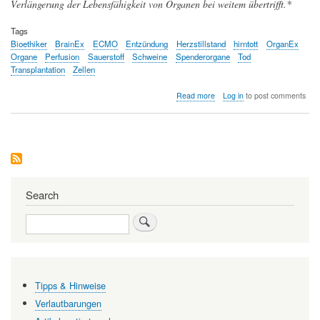
Verlängerung der Lebensfähigkeit von Organen bei weitem übertrifft.*
Tags
Bioethiker
BrainEx
ECMO
Entzündung
Herzstillstand
hirntott
OrganEx
Organe
Perfusion
Sauerstoff
Schweine
Spenderorgane
Tod
Transplantation
Zellen
about
Read more
Log in
to post comments
OrganEx
regeneriert
die
Organfunktionen
von
Schweinen
eine
Stunde
Search
nach
dem
Search
Tod
-
ein
vielversprechender
Ansatz
Tipps & Hinweise
für
die
Verlautbarungen
Transplantationsmedizin