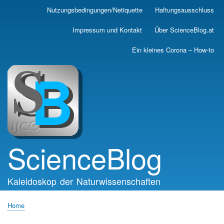
Skip
Nutzungsbedingungen/Netiquette
Haftungsausschluss
Main
to
main
navigation
Impressum und Kontakt
Über ScienceBlog.at
content
Ein kleines Corona – How-to
ScienceBlog
Kaleidoskop der Naturwissenschaften
Home
Breadcrumb