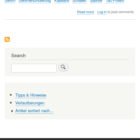
Gehirn
Gehirnerschütterung
Kopfbälle
Schäden
Sportler
Tau-Protein
about
Read more
Log in
to post comments
Manche
Kontakt-
Sportarten
führen
zu
schweren,
progressiven
Gehirnschäden
Search
Search
Tipps & Hinweise
Verlautbarungen
Artikel sortiert nach…