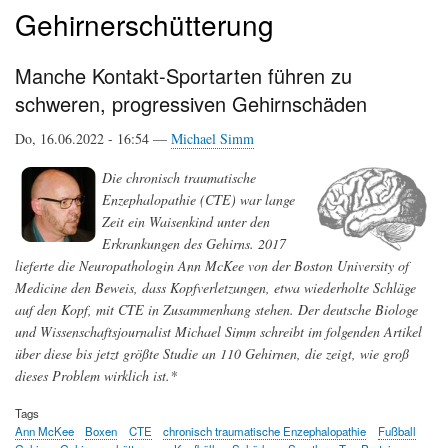
Gehirnerschütterung
Manche Kontakt-Sportarten führen zu
schweren, progressiven Gehirnschäden
Do, 16.06.2022 - 16:54 —
Michael Simm
Die chronisch traumatische
Enzephalopathie (CTE) war lange
Zeit ein Waisenkind unter den
Erkrankungen des Gehirns. 2017
lieferte die Neuropathologin Ann McKee von der Boston University of
Medicine den Beweis, dass Kopfverletzungen, etwa wiederholte Schläge
auf den Kopf, mit CTE in Zusammenhang stehen. Der deutsche Biologe
und Wissenschaftsjournalist Michael Simm schreibt im folgenden Artikel
über diese bis jetzt größte Studie an 110 Gehirnen, die zeigt, wie groß
dieses Problem wirklich ist.*
Tags
Ann McKee
Boxen
CTE
chronisch traumatische Enzephalopathie
Fußball