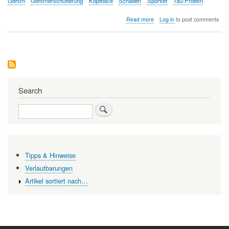
Gehirn
Gehirnerschütterung
Kopfbälle
Schäden
Sportler
Tau-Protein
about
Read more
Log in
to post comments
Manche
Kontakt-
Sportarten
führen
zu
schweren,
progressiven
Gehirnschäden
Search
Search
Tipps & Hinweise
Verlautbarungen
Artikel sortiert nach…