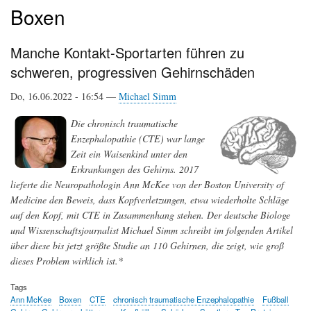
Boxen
Manche Kontakt-Sportarten führen zu
schweren, progressiven Gehirnschäden
Do, 16.06.2022 - 16:54 —
Michael Simm
Die chronisch traumatische
Enzephalopathie (CTE) war lange
Zeit ein Waisenkind unter den
Erkrankungen des Gehirns. 2017
lieferte die Neuropathologin Ann McKee von der Boston University of
Medicine den Beweis, dass Kopfverletzungen, etwa wiederholte Schläge
auf den Kopf, mit CTE in Zusammenhang stehen. Der deutsche Biologe
und Wissenschaftsjournalist Michael Simm schreibt im folgenden Artikel
über diese bis jetzt größte Studie an 110 Gehirnen, die zeigt, wie groß
dieses Problem wirklich ist.*
Tags
Ann McKee
Boxen
CTE
chronisch traumatische Enzephalopathie
Fußball