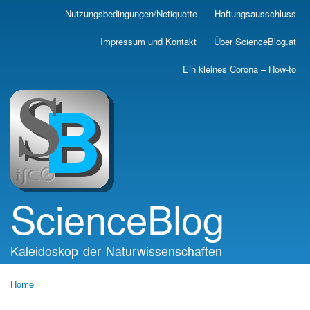
Skip
Nutzungsbedingungen/Netiquette
Haftungsausschluss
Main
to
main
navigation
Impressum und Kontakt
Über ScienceBlog.at
content
Ein kleines Corona – How-to
ScienceBlog
Kaleidoskop der Naturwissenschaften
Home
Breadcrumb