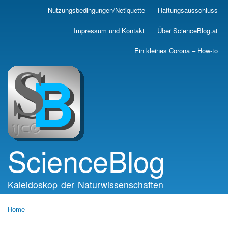
Skip
Nutzungsbedingungen/Netiquette
Haftungsausschluss
Main
to
main
navigation
Impressum und Kontakt
Über ScienceBlog.at
content
Ein kleines Corona – How-to
ScienceBlog
Kaleidoskop der Naturwissenschaften
Home
Breadcrumb