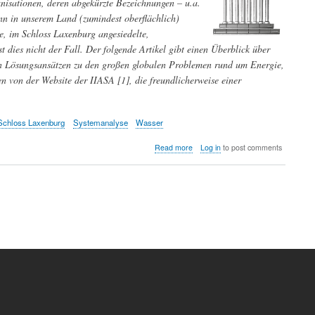
ganisationen, deren abgekürzte Bezeichnungen – u.a.
 in unserem Land (zumindest oberflächlich)
de, im Schloss Laxenburg angesiedelte,
t dies nicht der Fall. Der folgende Artikel gibt einen Überblick über
on Lösungsansätzen zu den großen globalen Problemen rund um Energie,
von der Website der IIASA [1], die freundlicherweise einer
Schloss Laxenburg
Systemanalyse
Wasser
about
Read more
Log in
to post comments
Die
großen
globalen
Probleme
der
Menschheit:
das
weltberühmte
Internationale
Institut
für
Angewandte
Systemanalyse
(IIASA)