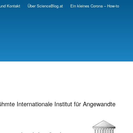
und Kontakt
Über ScienceBlog.at
Ein kleines Corona – How-to
hmte Internationale Institut für Angewandte