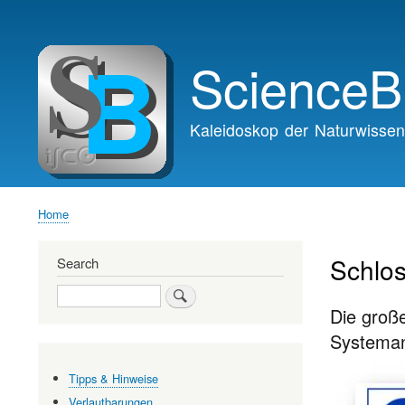
Main
navigation
ScienceB
Kaleidoskop der Naturwissen
Home
Breadcrumb
Schlo
Search
Search
Die große
Systeman
Tipps & Hinweise
Verlautbarungen