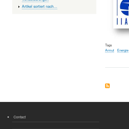
Artikel sortiert nach…
Tags
Armut
Energie
Contact
FOOTER
MENU