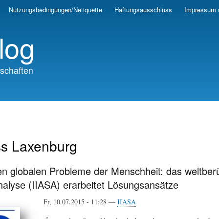
Skip
Nutzungsbedingungen/Netiquette
Haftungsausschluss
Impressum 
to
main
log
content
schaften
ss Laxenburg
n globalen Probleme der Menschheit: das weltberü
alyse (IIASA) erarbeitet Lösungsansätze
Fr, 10.07.2015 - 11:28 —
IIASA