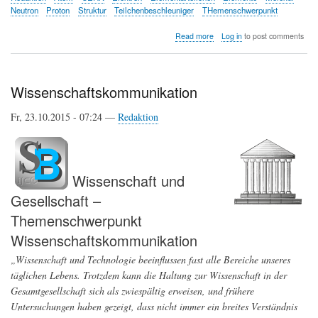
Neutron
Proton
Struktur
Teilchenbeschleuniger
THemenschwerpunkt
about
Read more
Log in
to post comments
Von
Elementarteilchen
zu
geordneten
Wissenschaftskommunikation
Strukturen
Fr, 23.10.2015 - 07:24 —
Redaktion
Wissenschaft und
Gesellschaft –
Themenschwerpunkt
Wissenschaftskommunikation
„Wissenschaft und Technologie beeinflussen fast alle Bereiche unseres
täglichen Lebens. Trotzdem kann die Haltung zur Wissenschaft in der
Gesamtgesellschaft sich als zwiespältig erweisen, und frühere
Untersuchungen haben gezeigt, dass nicht immer ein breites Verständnis