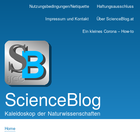
Skip
Nutzungsbedingungen/Netiquette
Haftungsausschluss
Main
to
main
navigation
Impressum und Kontakt
Über ScienceBlog.at
content
Ein kleines Corona – How-to
ScienceBlog
Kaleidoskop der Naturwissenschaften
Home
Breadcrumb