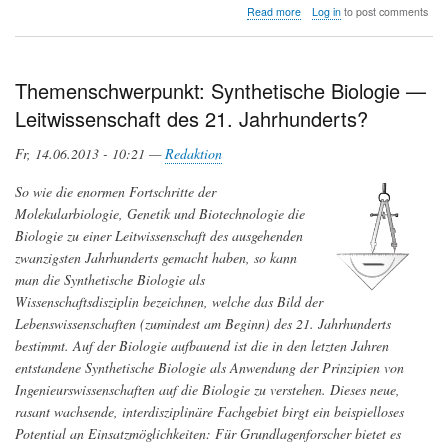
about
Read more
Log in
to post comments
Themenschwerpunkt:
Sinneswahrnehmung
—
Unser
Themenschwerpunkt: Synthetische Biologie —
Bild
Leitwissenschaft des 21. Jahrhunderts?
der
Aussenwelt
Fr, 14.06.2013 - 10:21 —
Redaktion
So wie die enormen Fortschritte der
Molekularbiologie, Genetik und Biotechnologie die
Biologie zu einer Leitwissenschaft des ausgehenden
zwanzigsten Jahrhunderts gemacht haben, so kann
man die Synthetische Biologie als
Wissenschaftsdisziplin bezeichnen, welche das Bild der
Lebenswissenschaften (zumindest am Beginn) des 21. Jahrhunderts
bestimmt. Auf der Biologie aufbauend ist die in den letzten Jahren
entstandene Synthetische Biologie als Anwendung der Prinzipien von
Ingenieurswissenschaften auf die Biologie zu verstehen. Dieses neue,
rasant wachsende, interdisziplinäre Fachgebiet birgt ein beispielloses
Potential an Einsatzmöglichkeiten: Für Grundlagenforscher bietet es