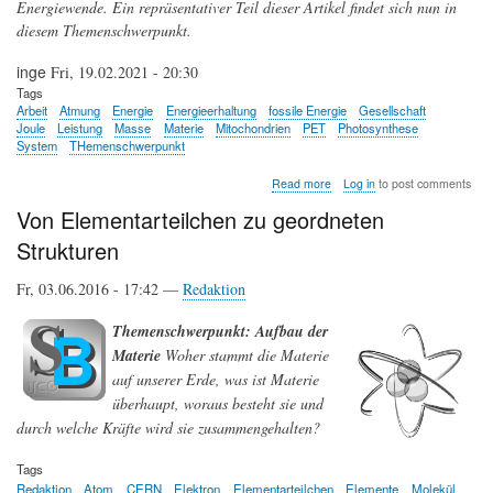
Energiewende. Ein repräsentativer Teil dieser Artikel findet sich nun in
diesem Themenschwerpunkt.
inge
Fri, 19.02.2021 - 20:30
Tags
Arbeit
Atmung
Energie
Energieerhaltung
fossile Energie
Gesellschaft
Joule
Leistung
Masse
Materie
Mitochondrien
PET
Photosynthese
System
THemenschwerpunkt
about
Read more
Log in
to post comments
Energie
Von Elementarteilchen zu geordneten
-
der
Strukturen
Grundstoff
der
Fr, 03.06.2016 - 17:42 —
Redaktion
Welt
Themenschwerpunkt: Aufbau der
Materie
Woher stammt die Materie
auf unserer Erde, was ist Materie
überhaupt, woraus besteht sie und
durch welche Kräfte wird sie zusammengehalten?
Tags
Redaktion
Atom
CERN
Elektron
Elementarteilchen
Elemente
Molekül