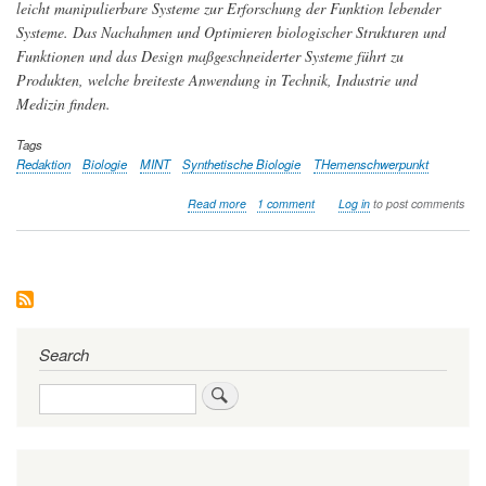
leicht manipulierbare Systeme zur Erforschung der Funktion lebender
Systeme. Das Nachahmen und Optimieren biologischer Strukturen und
Funktionen und das Design maßgeschneiderter Systeme führt zu
Produkten, welche breiteste Anwendung in Technik, Industrie und
Medizin finden.
Tags
Redaktion
Biologie
MINT
Synthetische Biologie
THemenschwerpunkt
about
Read more
1 comment
Log in
to post comments
Themenschwerpunkt:
Synthetische
Biologie
—
Leitwissenschaft
des
21.
Jahrhunderts?
Search
Search