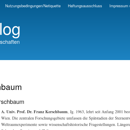
Skip
Nutzungsbedingungen/Netiquette
Haftungsausschluss
Impressum 
to
main
log
content
schaften
hbaum
rschbaum
A. Univ. Prof. Dr. Franz Kerschbaum
, Jg. 1963, lehrt seit Anfang 2001 be
Wien. Die zentralen Forschungsgebiete umfassen die Spätstadien der Sternen
Weltraumexperimente sowie wissenschaftshistorische Fragestellungen. Längere