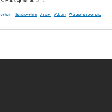
Schweden, Spanien und Chile.
rschbaum
Sternentwicklung
Uni Wien
Weltraum
Wissenschaftsgeschichte