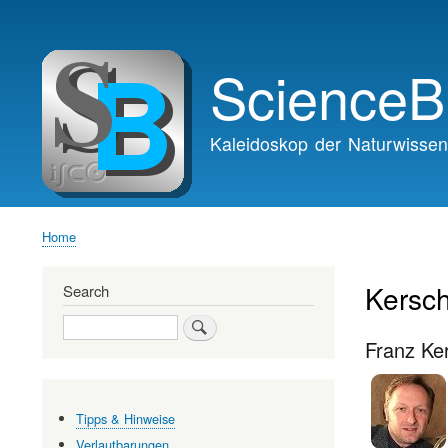
Main
navigation
ScienceB
Kaleidoskop der Naturwissen
Home
Breadcrumb
Kersc
Search
Search
Franz Ke
Tipps & Hinweise
Verlautbarungen