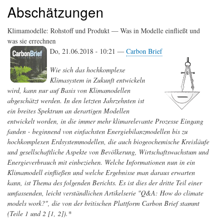
Abschätzungen
Klimamodelle: Rohstoff und Produkt — Was in Modelle einfließt und
was sie errechnen
Do, 21.06.2018 - 10:21 —
Carbon Brief
Wie sich das hochkomplexe
Klimasystem in Zukunft entwickeln
wird, kann nur auf Basis von Klimamodellen
abgeschätzt werden. In den letzten Jahrzehnten ist
ein breites Spektrum an derartigen Modellen
entwickelt worden, in die immer mehr klimarelevante Prozesse Eingang
fanden - beginnend von einfachsten Energiebilanzmodellen bis zu
hochkomplexen Erdsystemmodellen, die auch biogeochemische Kreisläufe
und gesellschaftliche Aspekte von Bevölkerung, Wirtschaftswachstum und
Energieverbrauch mit einbeziehen. Welche Informationen nun in ein
Klimamodell einfließen und welche Ergebnisse man daraus erwarten
kann, ist Thema des folgenden Berichts. Es ist dies der dritte Teil einer
umfassenden, leicht verständlichen Artikelserie "Q&A: How do climate
models work?", die von der britischen Plattform Carbon Brief stammt
(Teile 1 und 2 [1, 2]).*