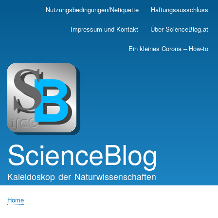
Skip
Nutzungsbedingungen/Netiquette
Haftungsausschluss
Main
to
main
navigation
Impressum und Kontakt
Über ScienceBlog.at
content
Ein kleines Corona – How-to
ScienceBlog
Kaleidoskop der Naturwissenschaften
Home
Breadcrumb