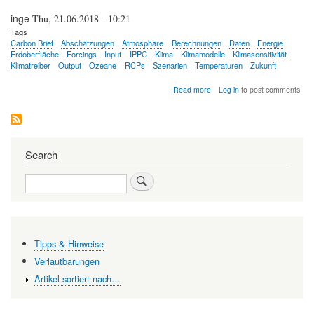
inge
Thu, 21.06.2018 - 10:21
Tags
Carbon Brief
Abschätzungen
Atmosphäre
Berechnungen
Daten
Energie
Erdoberfläche
Forcings
Input
IPPC
Klima
Klimamodelle
Klimasensitivität
Klimatreiber
Output
Ozeane
RCPs
Szenarien
Temperaturen
Zukunft
about
Read more
Log in
to post comments
Klimamodelle:
Rohstoff
und
Produkt
—
Search
Was
in
Search
Modelle
einfließt
und
was
sie
errechnen
Tipps & Hinweise
Verlautbarungen
Artikel sortiert nach…