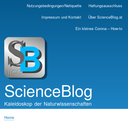
Skip
Nutzungsbedingungen/Netiquette
Haftungsausschluss
Main
to
main
navigation
Impressum und Kontakt
Über ScienceBlog.at
content
Ein kleines Corona – How-to
ScienceBlog
Kaleidoskop der Naturwissenschaften
Home
Breadcrumb