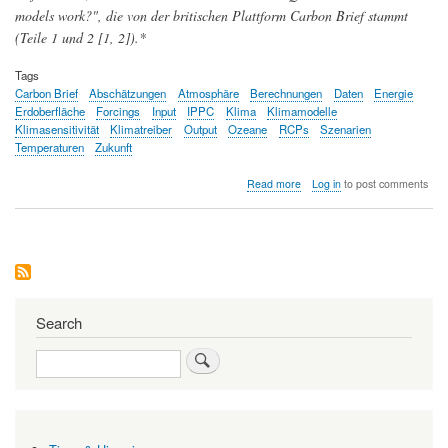
models work?", die von der britischen Plattform Carbon Brief stammt
(Teile 1 und 2 [1, 2]).*
Tags
Carbon Brief
Abschätzungen
Atmosphäre
Berechnungen
Daten
Energie
Erdoberfläche
Forcings
Input
IPPC
Klima
Klimamodelle
Klimasensitivität
Klimatreiber
Output
Ozeane
RCPs
Szenarien
Temperaturen
Zukunft
about
Read more
Log in
to post comments
Klimamodelle:
Rohstoff
und
Produkt
—
Was
in
Modelle
Search
einfließt
und
Search
was
sie
errechnen