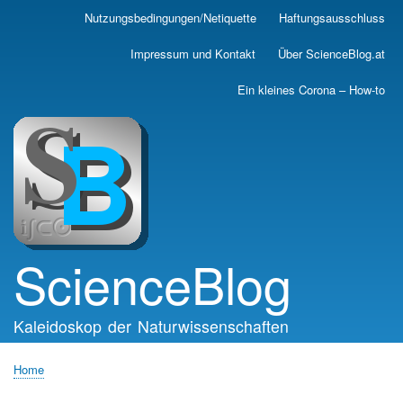
Skip
Nutzungsbedingungen/Netiquette
Haftungsausschluss
Main
to
main
navigation
Impressum und Kontakt
Über ScienceBlog.at
content
Ein kleines Corona – How-to
ScienceBlog
Kaleidoskop der Naturwissenschaften
Home
Breadcrumb