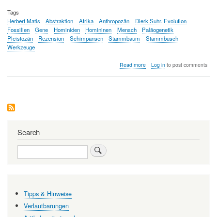
Tags
Herbert Matis
Abstraktion
Afrika
Anthropozän
Dierk Suhr. Evolution
Fossilien
Gene
Hominiden
Homininen
Mensch
Paläogenetik
Pleistozän
Rezension
Schimpansen
Stammbaum
Stammbusch
Werkzeuge
about
Read more
Log in
to post comments
Der
"Stammbusch"
der
Menschwerdung
Search
Search
Tipps & Hinweise
Verlautbarungen