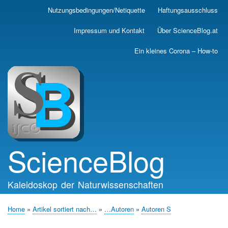
Skip
Nutzungsbedingungen/Netiquette
Haftungsausschluss
Main
to
main
navigation
Impressum und Kontakt
Über ScienceBlog.at
content
Ein kleines Corona – How-to
ScienceBlog
Kaleidoskop der Naturwissenschaften
Home
Artikel sortiert nach…
…Autoren
Autoren S
Breadcrumb