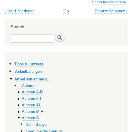
Printer-friendly version
‹
›
Josef Seethaler
Up
Dmitry Semenov
Book
traversal
Search
links
Search
for
Rupert
Seidl
Tipps & Hinweise
Verlautbarungen
Artikel sortiert nach…
…Autoren
Autoren A-D
Autoren E-I
Autoren J-L
Autoren M-R
Autoren S
Karin Saage
Niyazi Serdar Sariciftci