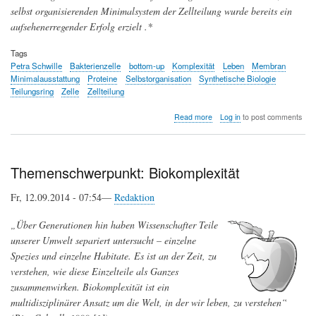
selbst organisierenden Minimalsystem der Zellteilung wurde bereits ein
aufsehenerregender Erfolg erzielt .*
Tags
Petra Schwille
Bakterienzelle
bottom-up
Komplexität
Leben
Membran
Minimalausstattung
Proteine
Selbstorganisation
Synthetische Biologie
Teilungsring
Zelle
Zellteilung
about
Read more
Log in
to post comments
Ist
Leben
konstruierbar?
Minimalisierung
Themenschwerpunkt: Biokomplexität
von
Lebensprozessen
Fr, 12.09.2014 - 07:54—
Redaktion
„Über Generationen hin haben Wissenschafter Teile
unserer Umwelt separiert untersucht – einzelne
Spezies und einzelne Habitate. Es ist an der Zeit, zu
verstehen, wie diese Einzelteile als Ganzes
zusammenwirken. Biokomplexität ist ein
multidisziplinärer Ansatz um die Welt, in der wir leben, zu verstehen“