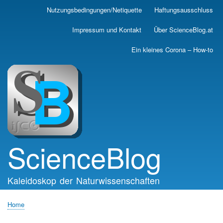
Skip
Nutzungsbedingungen/Netiquette
Haftungsausschluss
Main
to
main
navigation
Impressum und Kontakt
Über ScienceBlog.at
content
Ein kleines Corona – How-to
ScienceBlog
Kaleidoskop der Naturwissenschaften
Home
Breadcrumb