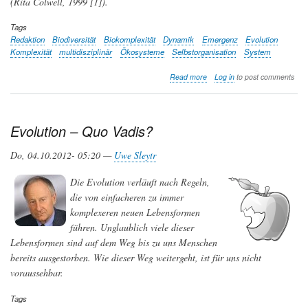
(Rita Colwell, 1999 [1]).
Tags
Redaktion
Biodiversität
Biokomplexität
Dynamik
Emergenz
Evolution
Komplexität
multidisziplinär
Ökosysteme
Selbstorganisation
System
about
Read more
Log in
to post comments
Themenschwerpunkt:
Biokomplexität
Evolution – Quo Vadis?
Do, 04.10.2012- 05:20 —
Uwe Sleytr
Die Evolution verläuft nach Regeln,
die von einfacheren zu immer
komplexeren neuen Lebensformen
führen. Unglaublich viele dieser
Lebensformen sind auf dem Weg bis zu uns Menschen
bereits ausgestorben. Wie dieser Weg weitergeht, ist für uns nicht
voraussehbar.
Tags