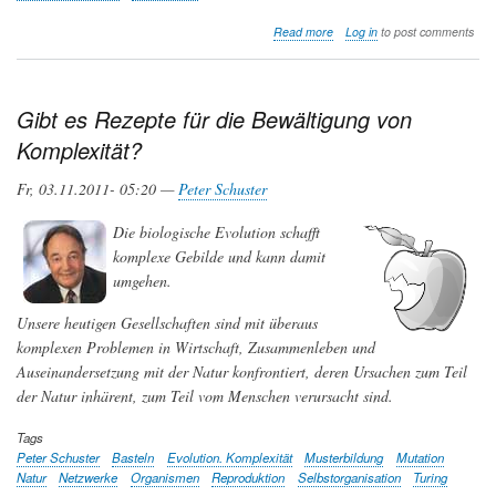
about
Read more
Log in
to post comments
Unzähmbare
Neugier,
Innovation,
Entdeckung
Gibt es Rezepte für die Bewältigung von
und
Komplexität?
Bastelei
Fr, 03.11.2011- 05:20 —
Peter Schuster
Die biologische Evolution schafft
komplexe Gebilde und kann damit
umgehen.
Unsere heutigen Gesellschaften sind mit überaus
komplexen Problemen in Wirtschaft, Zusammenleben und
Auseinandersetzung mit der Natur konfrontiert, deren Ursachen zum Teil
der Natur inhärent, zum Teil vom Menschen verursacht sind.
Tags
Peter Schuster
Basteln
Evolution. Komplexität
Musterbildung
Mutation
Natur
Netzwerke
Organismen
Reproduktion
Selbstorganisation
Turing