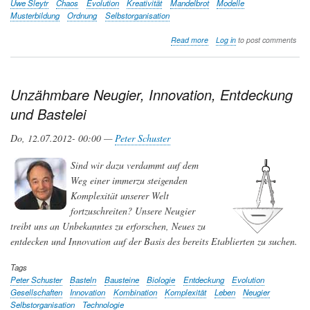
Uwe Sleytr
Chaos
Evolution
Kreativität
Mandelbrot
Modelle
Musterbildung
Ordnung
Selbstorganisation
about
Read more
Log in
to post comments
Evolution
–
Quo
Vadis?
Unzähmbare Neugier, Innovation, Entdeckung
und Bastelei
Do, 12.07.2012- 00:00 —
Peter Schuster
Sind wir dazu verdammt auf dem
Weg einer immerzu steigenden
Komplexität unserer Welt
fortzuschreiten? Unsere Neugier
treibt uns an Unbekanntes zu erforschen, Neues zu
entdecken und Innovation auf der Basis des bereits Etablierten zu suchen.
Tags
Peter Schuster
Basteln
Bausteine
Biologie
Entdeckung
Evolution
Gesellschaften
Innovation
Kombination
Komplexität
Leben
Neugier
Selbstorganisation
Technologie