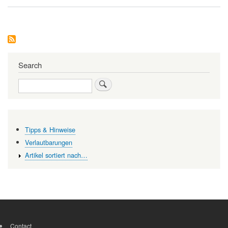
Gibt
es
Rezepte
für
die
Bewältigung
von
Komplexität?
Search
Search
Tipps & Hinweise
Verlautbarungen
Artikel sortiert nach…
Contact