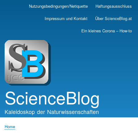
Skip
Nutzungsbedingungen/Netiquette
Haftungsausschluss
Main
to
main
navigation
Impressum und Kontakt
Über ScienceBlog.at
content
Ein kleines Corona – How-to
ScienceBlog
Kaleidoskop der Naturwissenschaften
Home
Breadcrumb