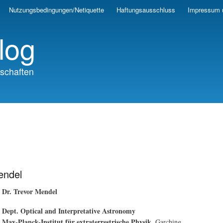
Skip
Nutzungsbedingungen/Netiquette
Haftungsausschluss
Impressum 
to
main
log
content
schaften
endel
Dr. Trevor Mendel
Dept. Optical and Interpretative Astronomy
Max-Planck-Institut für extraterrestrische Physik
, Garching