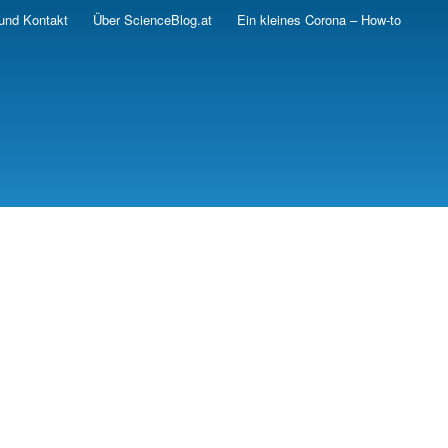
und Kontakt
Über ScienceBlog.at
Ein kleines Corona – How-to