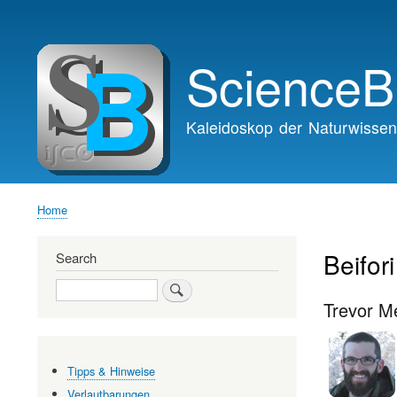
Main
navigation
ScienceB
Kaleidoskop der Naturwissen
Home
Breadcrumb
Beifori
Search
Search
Trevor M
Tipps & Hinweise
Verlautbarungen