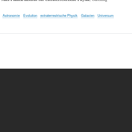
Astronomie
Evolution
extraterrestrische Physik
Galaxien
Universum