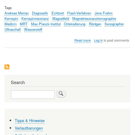
Tags
Andreas Merian
Diagnostik
Echtzeit
Flash-Verfahren
Jens Frahm
Kernspin
Kernspinresonanz
Magnetfeld
Magnetresonanztomographie
Medizin
MRT
Max-Planck-Institut
Ortskodierung
Röntgen
Sonographie
Ultraschall
Wasserstoff
about
Read more
Log in
to post comments
Live-
Videos
aus
dem
Körper
mit
Echtzeit-
MRT
Search
Search
Tipps & Hinweise
Verlautbarungen