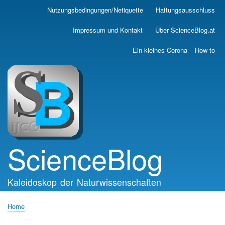
Skip
Nutzungsbedingungen/Netiquette
Haftungsausschluss
Main
to
main
navigation
Impressum und Kontakt
Über ScienceBlog.at
content
Ein kleines Corona – How-to
ScienceBlog
Kaleidoskop der Naturwissenschaften
Home
Breadcrumb