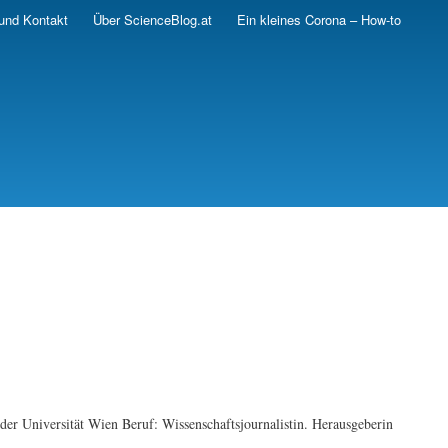
und Kontakt
Über ScienceBlog.at
Ein kleines Corona – How-to
er Universität Wien Beruf: Wissenschaftsjournalistin. Herausgeberin