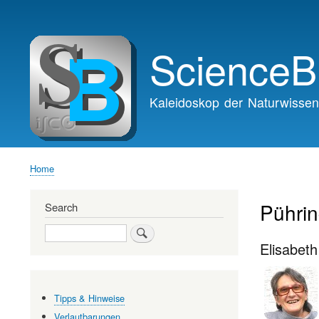
Main
navigation
ScienceB
Kaleidoskop der Naturwissen
Home
Breadcrumb
Pührin
Search
Search
Elisabeth
Tipps & Hinweise
Verlautbarungen