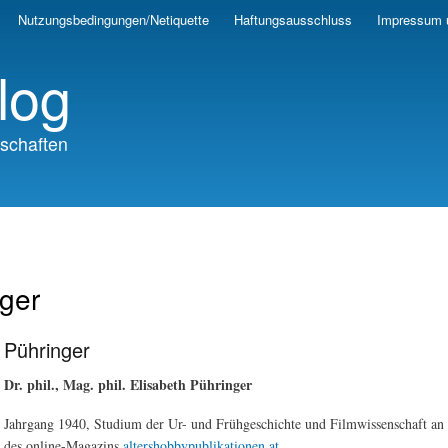
Skip
Nutzungsbedingungen/Netiquette
Haftungsausschluss
Impressum 
to
main
log
content
schaften
ger
 Pühringer
Dr. phil., Mag. phil. Elisabeth Pühringer
Jahrgang 1940, Studium der Ur- und Frühgeschichte und Filmwissenschaft an d
des online-Magazins
altershobbypublikationen.at