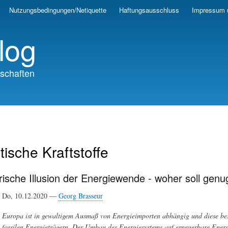
Skip
Nutzungsbedingungen/Netiquette
Haftungsausschluss
Impressum 
to
main
log
content
schaften
tische Kraftstoffe
erische Illusion der Energiewende - woher soll ge
Do, 10.12.2020 —
Georg Brasseur
Europa ist in gewaltigem Ausmaß von Energieimporten abhängig und diese be
fossilen Energieträgern. Der Umbau des Energiesystems auf erneuerbare Ene