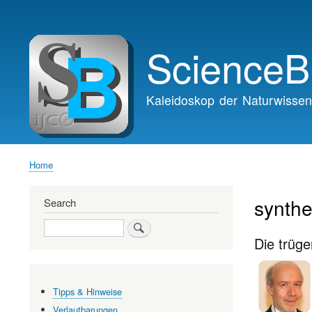
Main
navigation
ScienceB
Kaleidoskop der Naturwissen
Home
Breadcrumb
synthe
Search
Search
Die trüg
Tipps & Hinweise
Verlautbarungen