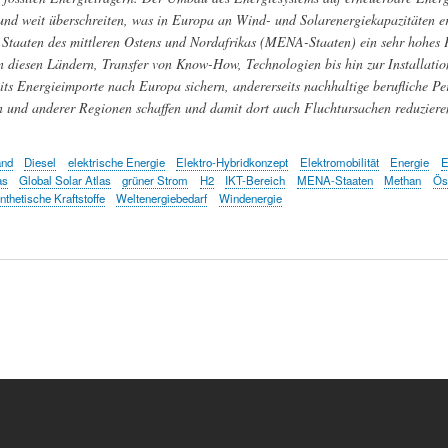
 und weit überschreiten, was in Europa an Wind- und Solarenergiekapazitäten e
 Staaten des mittleren Ostens und Nordafrikas (MENA-Staaten) ein sehr hohes 
in diesen Ländern, Transfer von Know-How, Technologien bis hin zur Installatio
its Energieimporte nach Europa sichern, andererseits nachhaltige berufliche Pe
und anderer Regionen schaffen und damit dort auch Fluchtursachen reduziere
and
Diesel
elektrische Energie
Elektro-Hybridkonzept
Elektromobilität
Energie
E
as
Global Solar Atlas
grüner Strom
H2
IKT-Bereich
MENA-Staaten
Methan
Ös
nthetische Kraftstoffe
Weltenergiebedarf
Windenergie