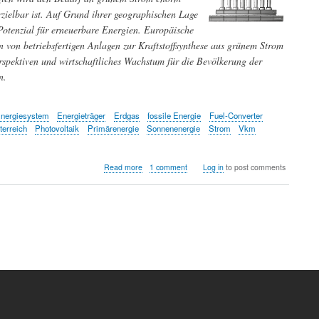
rzielbar ist. Auf Grund ihrer geographischen Lage
Potenzial für erneuerbare Energien. Europäische
n von betriebsfertigen Anlagen zur Kraftstoffsynthese aus grünem Strom
rspektiven und wirtschaftliches Wachstum für die Bevölkerung der
n.
nergiesystem
Energieträger
Erdgas
fossile Energie
Fuel-Converter
terreich
Photovoltaik
Primärenergie
Sonnenenergie
Strom
Vkm
about
Read more
1 comment
Log in
to post comments
Die
trügerische
Illusion
der
Energiewende
-
woher
soll
genug
grüner
Strom
kommen?