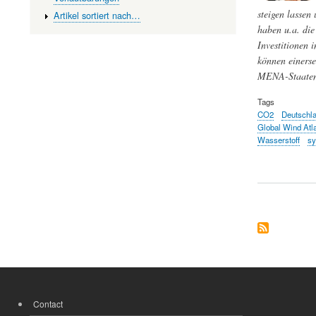
steigen lassen
Artikel sortiert nach…
haben u.a. die
Investitionen 
können einerse
MENA-Staaten 
Tags
CO2
Deutschl
Global Wind Atl
Wasserstoff
sy
Contact
FOOTER