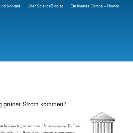
und Kontakt
Über ScienceBlog.at
Ein kleines Corona – How-to
nug grüner Strom kommen?
stehen noch zum weitaus überwiegenden Teil aus
rgien wird den Bedarf an grünem Strom enorm