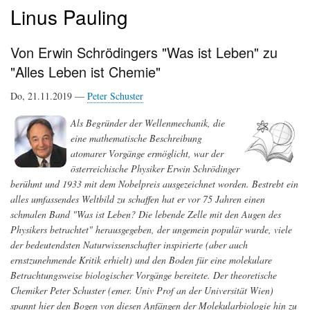
Linus Pauling
Von Erwin Schrödingers "Was ist Leben" zu
"Alles Leben ist Chemie"
Do, 21.11.2019 —
Peter Schuster
Als Begründer der Wellenmechanik, die
eine mathematische Beschreibung
atomarer Vorgänge ermöglicht, war der
österreichische Physiker Erwin Schrödinger
berühmt und 1933 mit dem Nobelpreis ausgezeichnet worden. Bestrebt ein
alles umfassendes Weltbild zu schaffen hat er vor 75 Jahren einen
schmalen Band "Was ist Leben? Die lebende Zelle mit den Augen des
Physikers betrachtet" herausgegeben, der ungemein populär wurde, viele
der bedeutendsten Naturwissenschafter inspirierte (aber auch
ernstzunehmende Kritik erhielt) und den Boden für eine molekulare
Betrachtungsweise biologischer Vorgänge bereitete. Der theoretische
Chemiker Peter Schuster (emer. Univ Prof an der Universität Wien)
spannt hier den Bogen von diesen Anfängen der Molekularbiologie hin zu