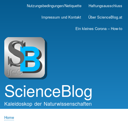
Skip
Nutzungsbedingungen/Netiquette
Haftungsausschluss
Main
to
main
navigation
Impressum und Kontakt
Über ScienceBlog.at
content
Ein kleines Corona – How-to
ScienceBlog
Kaleidoskop der Naturwissenschaften
Home
Breadcrumb