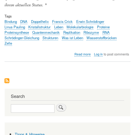
ihrem aktuellen Status. *
Tags
Bindung
DNA
Doppelhelix
Francis Crick
Erwin Schrödinger
Linus Pauling
Kristallstruktur
Leben
Molekularbiologie
Proteine
Proteinsynthese
Quantenmechanik
Replikation
Ribozyme
RNA
Schrödinger-Gleichung
Strukturen
Was ist Leben
Wasserstoffbrücken
Zelle
about
Read more
Log in
to post comments
Von
Erwin
Schrödingers
"Was
ist
Leben"
zu
"Alles
Search
Leben
ist
Search
Chemie"
Tipps & Hinweise