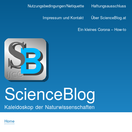
Skip
Nutzungsbedingungen/Netiquette
Haftungsausschluss
Main
to
main
navigation
Impressum und Kontakt
Über ScienceBlog.at
content
Ein kleines Corona – How-to
ScienceBlog
Kaleidoskop der Naturwissenschaften
Home
Breadcrumb