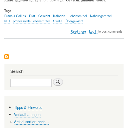
Tags
Francis Collins
Diät
Gewicht
Kalorien
Lebensmittel
Nahrungsmittel
NIH
prozessierte Lebensmittel
Studie
Übergewicht
about
Read more
Log in
to post comments
Hoch-
prozessierte
Lebensmittel
führen
zu
erhöhter
Kalorienkonsumation
und
Search
Gewichtszunahme
Search
Tipps & Hinweise
Verlautbarungen
Artikel sortiert nach…