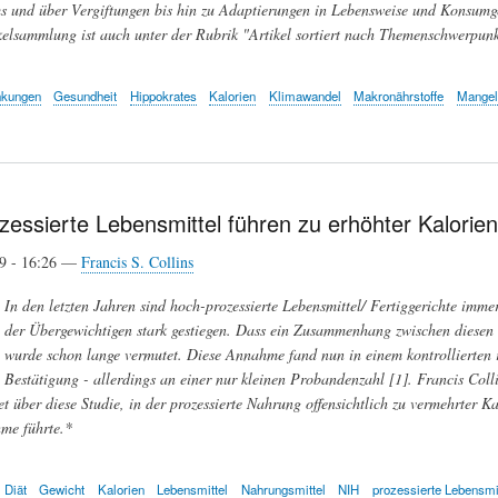
 und über Vergiftungen bis hin zu Adaptierungen in Lebensweise und Konsumge
kelsammlung ist auch unter der Rubrik "Artikel sortiert nach Themenschwerpunkt
nkungen
Gesundheit
Hippokrates
Kalorien
Klimawandel
Makronährstoffe
Mangel
zessierte Lebensmittel führen zu erhöhter Kalor
19 - 16:26 —
Francis S. Collins
In den letzten Jahren sind hoch-prozessierte Lebensmittel/ Fertiggerichte imme
der Übergewichtigen stark gestiegen. Dass ein Zusammenhang zwischen diesen 
wurde schon lange vermutet. Diese Annahme fand nun in einem kontrollierten r
Bestätigung - allerdings an einer nur kleinen Probandenzahl [1]. Francis Colli
et über diese Studie, in der prozessierte Nahrung offensichtlich zu vermehrter K
me führte.*
Diät
Gewicht
Kalorien
Lebensmittel
Nahrungsmittel
NIH
prozessierte Lebensmi