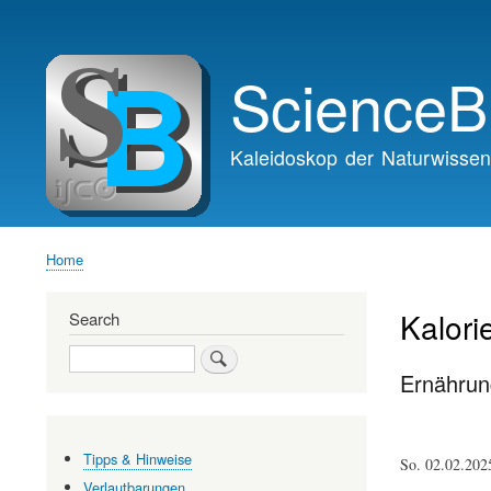
Main
navigation
ScienceB
Kaleidoskop der Naturwissen
Home
Breadcrumb
Kalori
Search
Search
Ernährun
Tipps & Hinweise
So. 02.02.20
Verlautbarungen