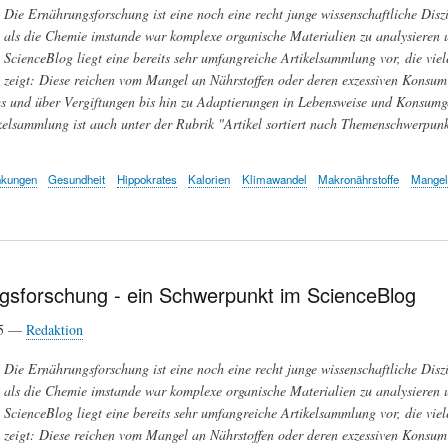
Die Ernährungsforschung ist eine noch eine recht junge wissenschaftliche Diszi
als die Chemie imstande war komplexe organische Materialien zu analysieren u
ScienceBlog liegt eine bereits sehr umfangreiche Artikelsammlung vor, die vie
zeigt: Diese reichen vom Mangel an Nährstoffen oder deren exzessiven Konsum 
 und über Vergiftungen bis hin zu Adaptierungen in Lebensweise und Konsumge
kelsammlung ist auch unter der Rubrik "Artikel sortiert nach Themenschwerpunkt
nkungen
Gesundheit
Hippokrates
Kalorien
Klimawandel
Makronährstoffe
Mangel
gsforschung - ein Schwerpunkt im ScienceBlog
25 —
Redaktion
Die Ernährungsforschung ist eine noch eine recht junge wissenschaftliche Diszi
als die Chemie imstande war komplexe organische Materialien zu analysieren u
ScienceBlog liegt eine bereits sehr umfangreiche Artikelsammlung vor, die vie
zeigt: Diese reichen vom Mangel an Nährstoffen oder deren exzessiven Konsum 