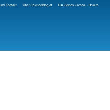
und Kontakt
Über ScienceBlog.at
Ein kleines Corona – How-to