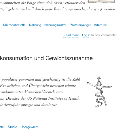
wohnheiten als Folge einer sich rasch verändernden
en" gelistet und soll durch neue Berichte entsprechend ergänzt werden.
Mikronährstoffe
Nahrung
Nahrungsmittel
Proteinmangel
Vitamine
about
Read more
Log in
to post comments
Ernährungsforschung
-
ein
Schwerpunkt
ienkonsumation und Gewichtszunahme
im
ScienceBlog
r populärer geworden und gleichzeitig ist die Zahl
Essvorlieben und Übergewicht bestehen könnte,
andomisierten klinischen Versuch erste
ns, Direktor der US National Institutes of Health
alorienzufuhr anregte und damit zur
ttel
Studie
Übergewicht