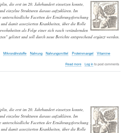
plin, die erst im 20. Jahrhundert einsetzen konnte,
nd einzelne Strukturen daraus aufzuklären. Im
le unterschiedliche Facetten der Ernährungsforschung
und damit assoziierten Krankheiten, über die Rolle
wohnheiten als Folge einer sich rasch verändernden
en" gelistet und soll durch neue Berichte entsprechend ergänzt werden.
Mikronährstoffe
Nahrung
Nahrungsmittel
Proteinmangel
Vitamine
about
Read more
Log in
to post comments
Ernährungsforschung
plin, die erst im 20. Jahrhundert einsetzen konnte,
nd einzelne Strukturen daraus aufzuklären. Im
le unterschiedliche Facetten der Ernährungsforschung
und damit assoziierten Krankheiten, über die Rolle