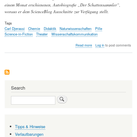
einem Monat erschienenen, Autobiografie „Der Schattensammler“,
woraus er dem ScienceBlog Ausschnitte zur Verfügung stellt.
Tags
Carl Djerassi
Chemie
Didaktik
Naturwissenschaften
Pille
Science-in-Fiction
Theater
Wissenschaftskommunikation
about
Read more
Log in
to post comments
Die
drei
Leben
des
Carl
Djerassi
–
Chemiker,
Search
Romancier,
Bühnenautor
Search
Tipps & Hinweise
Verlautbarungen