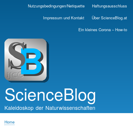
Skip
Nutzungsbedingungen/Netiquette
Haftungsausschluss
Main
to
main
navigation
Impressum und Kontakt
Über ScienceBlog.at
content
Ein kleines Corona – How-to
ScienceBlog
Kaleidoskop der Naturwissenschaften
Home
Breadcrumb