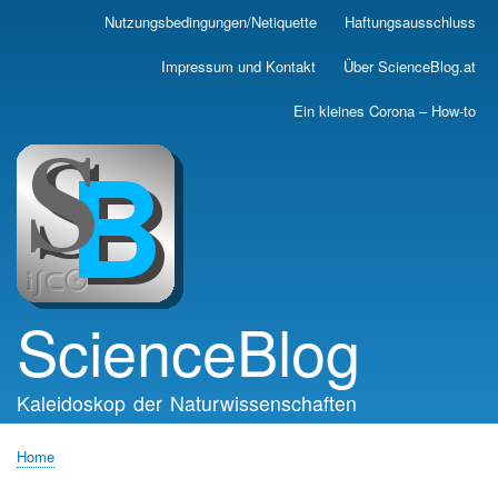
Skip
Nutzungsbedingungen/Netiquette
Haftungsausschluss
Main
to
main
navigation
Impressum und Kontakt
Über ScienceBlog.at
content
Ein kleines Corona – How-to
ScienceBlog
Kaleidoskop der Naturwissenschaften
Home
Breadcrumb