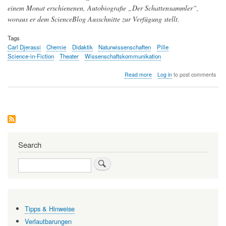
einem Monat erschienenen, Autobiografie „Der Schattensammler“,
woraus er dem ScienceBlog Ausschnitte zur Verfügung stellt.
Tags
Carl Djerassi
Chemie
Didaktik
Naturwissenschaften
Pille
Science-in-Fiction
Theater
Wissenschaftskommunikation
about
Read more
Log in
to post comments
Die
drei
Leben
des
Carl
Djerassi
–
Chemiker,
Search
Romancier,
Bühnenautor
Search
Tipps & Hinweise
Verlautbarungen