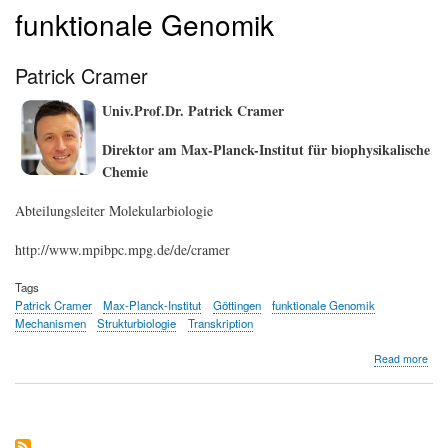
funktionale Genomik
Patrick Cramer
Univ.Prof.Dr. Patrick Cramer
Direktor am Max-Planck-Institut für biophysikalische
Chemie
Abteilungsleiter Molekularbiologie
http://www.mpibpc.mpg.de/de/cramer
Tags
Patrick Cramer
Max-Planck-Institut
Göttingen
funktionale Genomik
Mechanismen
Strukturbiologie
Transkription
abo
Read more
Patr
Cra