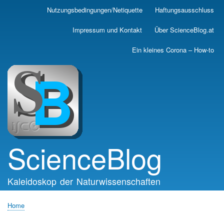
Skip
Nutzungsbedingungen/Netiquette
Haftungsausschluss
Main
to
main
navigation
Impressum und Kontakt
Über ScienceBlog.at
content
Ein kleines Corona – How-to
ScienceBlog
Kaleidoskop der Naturwissenschaften
Home
Breadcrumb