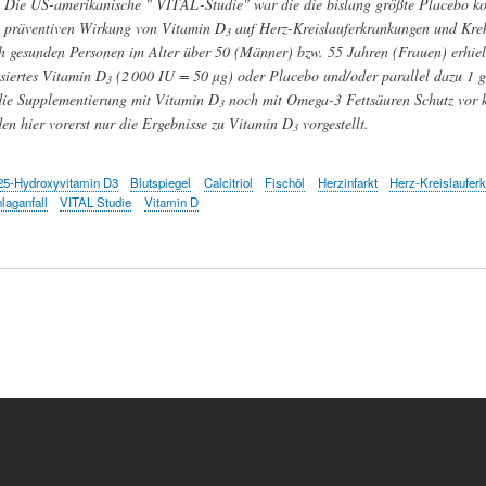
Die US-amerikanische " VITAL-Studie" war die die bislang größte Placebo kont
präventiven Wirkung von Vitamin D
auf Herz-Kreislauferkrankungen und Kreb
3
h gesunden Personen im Alter über 50 (Männer) bzw. 55 Jahren (Frauen) erhiel
siertes Vitamin D
(2 000 IU = 50 µg) oder Placebo und/oder parallel dazu 1 
3
die Supplementierung mit Vitamin D
noch mit Omega-3 Fettsäuren Schutz vor k
3
en hier vorerst nur die Ergebnisse zu Vitamin D
vorgestellt.
3
25-Hydroxyvitamin D3
Blutspiegel
Calcitriol
Fischöl
Herzinfarkt
Herz-Kreislaufer
laganfall
VITAL Studie
Vitamin D