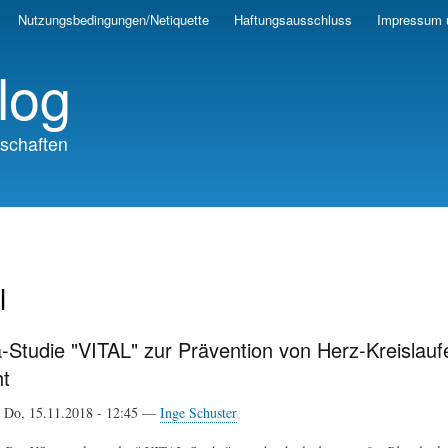
Skip
Nutzungsbedingungen/Netiquette
Haftungsausschluss
Impressum 
to
main
log
content
schaften
l
-Studie "VITAL" zur Prävention von Herz-Kreislau
ht
Do, 15.11.2018 - 12:45 —
Inge Schuster