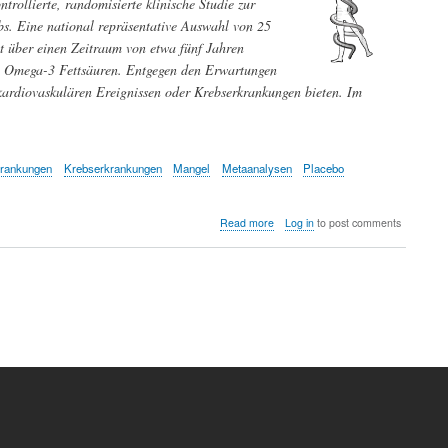
rollierte, randomisierte klinische Studie zur
s. Eine national repräsentative Auswahl von 25
t über einen Zeitraum von etwa fünf Jahren
g Omega-3 Fettsäuren. Entgegen den Erwartungen
ardiovaskulären Ereignissen oder Krebserkrankungen bieten. Im
krankungen
Krebserkrankungen
Mangel
Metaanalysen
Placebo
about
Read more
Log in
to post comments
Die
Mega-
Studie
"VITAL"
zur
Prävention
von
Herz-
Kreislauferkrankungen
oder
Krebs
durch
Vitamin