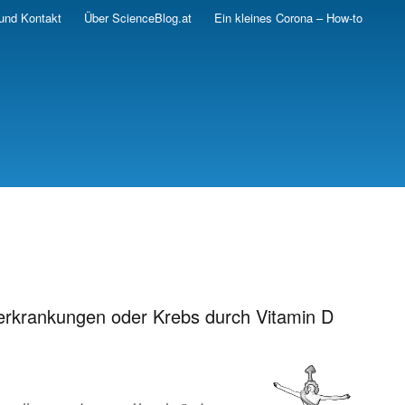
und Kontakt
Über ScienceBlog.at
Ein kleines Corona – How-to
ferkrankungen oder Krebs durch Vitamin D