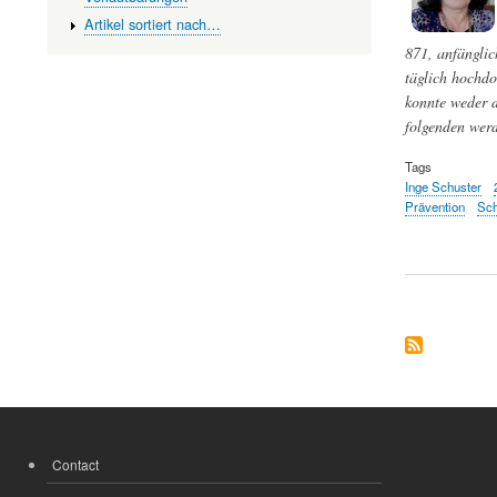
Artikel sortiert nach…
871, anfänglic
täglich hochdo
konnte weder 
folgenden werd
Tags
Inge Schuster
Prävention
Sch
Contact
FOOTER
MENU