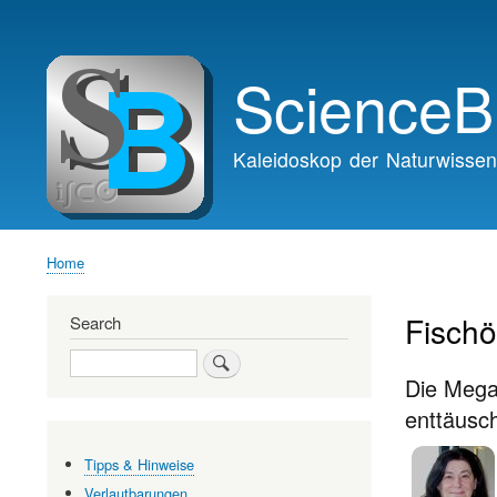
Main
navigation
ScienceB
Kaleidoskop der Naturwissen
Home
Breadcrumb
Fischö
Search
Search
Die Mega
enttäusc
Tipps & Hinweise
Verlautbarungen