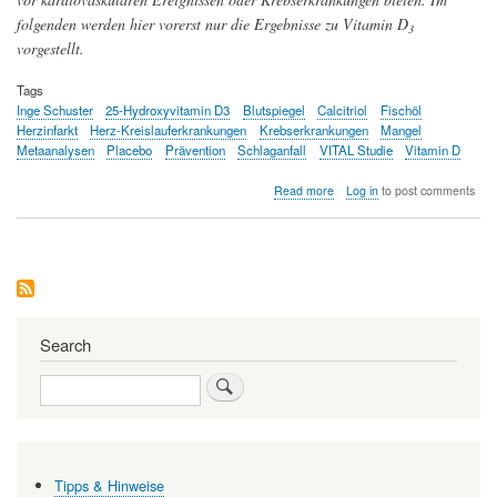
folgenden werden hier vorerst nur die Ergebnisse zu Vitamin D
3
vorgestellt.
Tags
Inge Schuster
25-Hydroxyvitamin D3
Blutspiegel
Calcitriol
Fischöl
Herzinfarkt
Herz-Kreislauferkrankungen
Krebserkrankungen
Mangel
Metaanalysen
Placebo
Prävention
Schlaganfall
VITAL Studie
Vitamin D
about
Read more
Log in
to post comments
Die
Mega-
Studie
"VITAL"
zur
Prävention
von
Herz-
Search
Kreislauferkrankungen
oder
Search
Krebs
durch
Vitamin
D
enttäuscht
Tipps & Hinweise