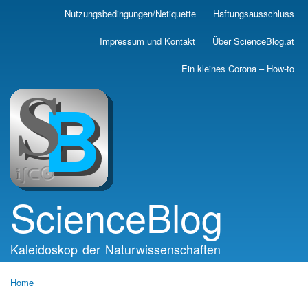
Skip
Nutzungsbedingungen/Netiquette
Haftungsausschluss
Main
to
main
navigation
Impressum und Kontakt
Über ScienceBlog.at
content
Ein kleines Corona – How-to
ScienceBlog
Kaleidoskop der Naturwissenschaften
Home
Breadcrumb