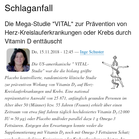
Schlaganfall
Die Mega-Studie "VITAL" zur Prävention von
Herz-Kreislauferkrankungen oder Krebs durch
Vitamin D enttäuscht
Do, 15.11.2018 - 12:45 —
Inge Schuster
Die US-amerikanische " VITAL-
Studie" war die die bislang größte
Placebo kontrollierte, randomisierte klinische Studie
zur präventiven Wirkung von Vitamin D
auf Herz-
3
Kreislauferkrankungen und Krebs. Eine national
repräsentative Auswahl von 25 871, anfänglich gesunden Personen im
Alter über 50 (Männer) bzw. 55 Jahren (Frauen) erhielt über einen
Zeitraum von etwa fünf Jahren täglich hochdosiertes Vitamin D
(2 000
3
IU = 50 µg) oder Placebo und/oder parallel dazu 1 g Omega-3
Fettsäuren. Entgegen den Erwartungen konnte weder die
Supplementierung mit Vitamin D
noch mit Omega-3 Fettsäuren Schutz
3
vor kardiovaskulären Ereignissen oder Krebserkrankungen bieten. Im