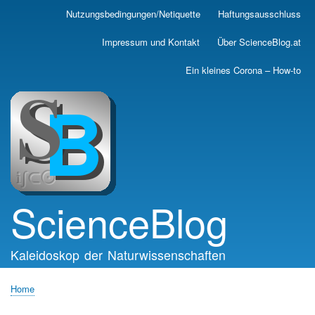
Skip
Nutzungsbedingungen/Netiquette
Haftungsausschluss
Main
to
main
navigation
Impressum und Kontakt
Über ScienceBlog.at
content
Ein kleines Corona – How-to
ScienceBlog
Kaleidoskop der Naturwissenschaften
Home
Breadcrumb