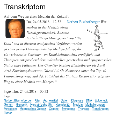
Transkriptom
Auf dem Weg zu einer Medizin der Zukunft
Do, 24.05.2018 - 12:32 —
Norbert Bischofberger
Wir
erleben in der Medizin einen
Paradigmenwechsel. Rasante
Fortschritte im Management von "Big
Data" und in diversen analytischen Verfahren werden
zu einer neuen Daten-gesteuerten Medizin führen, die
ein verbessertes Verstehen von Krankheitsursachen ermöglicht und
Therapien entsprechend dem individuellen genetischen und epigenetischen
Status eines Patienten. Der Chemiker Norbert Bischofberger bis April
2018 Forschungsleiter von Gilead (2017: Nummer 6 unter den Top 10
Pharmakonzernen) und dzt. Präsident des Startups Kronos Bio- zeigt den
Weg zu einer Medizin von Morgen.*
inge
Thu, 24.05.2018 - 00:32
Tags
Norbert Bischofberger
Alter
Arzneimittel
Daten
Diagnose
DNA
Epigenetik
Genom
Genomik
Horvath'sche Uhr
Komplexität
Medizin
Methylierungen
Mikrobiom
Moore'sches Gesetz
Organe
Symptome
Therapie
Transkriptom
Tumor