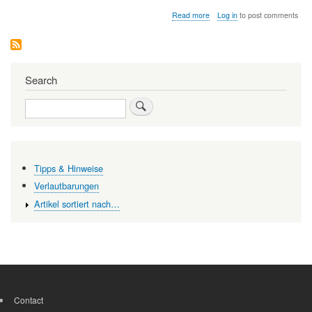
about
Read more
Log in
to post comments
Auf
dem
Weg
zu
einer
Search
Medizin
der
Search
Zukunft
Tipps & Hinweise
Verlautbarungen
Artikel sortiert nach…
Contact
FOOTER