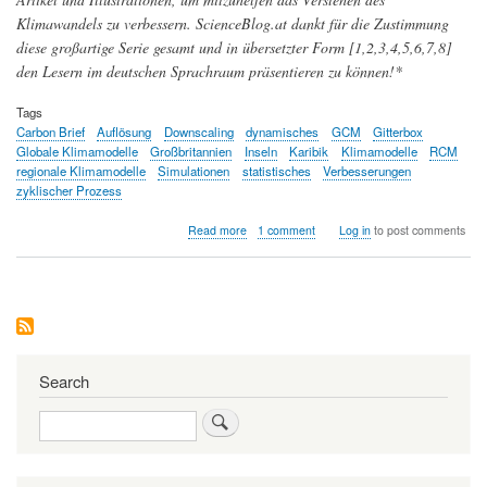
Klimawandels zu verbessern. ScienceBlog.at dankt für die Zustimmung
diese großartige Serie gesamt und in übersetzter Form [1,2,3,4,5,6,7,8]
den Lesern im deutschen Sprachraum präsentieren zu können!*
Tags
Carbon Brief
Auflösung
Downscaling
dynamisches
GCM
Gitterbox
Globale Klimamodelle
Großbritannien
Inseln
Karibik
Klimamodelle
RCM
regionale Klimamodelle
Simulationen
statistisches
Verbesserungen
zyklischer Prozess
about
Read more
1 comment
Log in
to post comments
Wie
regionale
Klimainformationen
generiert
und
Modelle
in
einem
Search
permanenten,
zyklischen
Search
Prozess
verbessert
werden