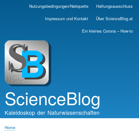
Skip
Nutzungsbedingungen/Netiquette
Haftungsausschluss
Main
to
main
navigation
Impressum und Kontakt
Über ScienceBlog.at
content
Ein kleines Corona – How-to
ScienceBlog
Kaleidoskop der Naturwissenschaften
Home
Breadcrumb