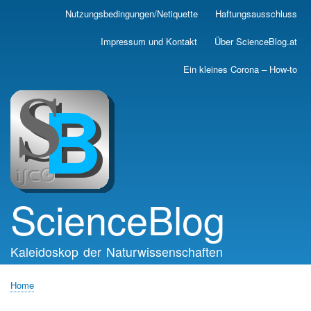
Skip
Nutzungsbedingungen/Netiquette
Haftungsausschluss
Main
to
main
navigation
Impressum und Kontakt
Über ScienceBlog.at
content
Ein kleines Corona – How-to
ScienceBlog
Kaleidoskop der Naturwissenschaften
Home
Breadcrumb