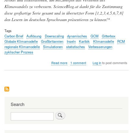
Klimawandels zu verbessern. ScienceBlog.at dankt für die Zustimmung
diese großartige Serie gesamt und in übersetzter Form [1,2,3,4,5,6,7,8]
den Lesern im deutschen Sprachraum präsentieren zu können!*
Tags
Carbon Brief
Auflösung
Downscaling
dynamisches
GCM
Gitterbox
Globale Klimamodelle
Großbritannien
Inseln
Karibik
Klimamodelle
RCM
regionale Klimamodelle
Simulationen
statistisches
Verbesserungen
zyklischer Prozess
about
Read more
1 comment
Log in
to post comments
Wie
regionale
Klimainformationen
generiert
und
Modelle
in
einem
Search
permanenten,
zyklischen
Search
Prozess
verbessert
werden