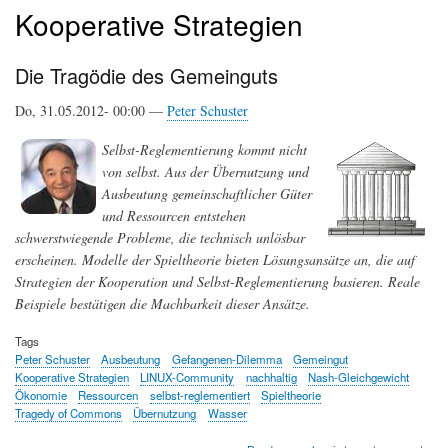
Kooperative Strategien
Die Tragödie des Gemeinguts
Do, 31.05.2012- 00:00 —
Peter Schuster
Selbst-Reglementierung kommt nicht
von selbst. Aus der Übernutzung und
Ausbeutung gemeinschaftlicher Güter
und Ressourcen entstehen
schwerstwiegende Probleme, die technisch unlösbar
erscheinen. Modelle der Spieltheorie bieten Lösungsansätze an, die auf
Strategien der Kooperation und Selbst-Reglementierung basieren. Reale
Beispiele bestätigen die Machbarkeit dieser Ansätze.
Tags
Peter Schuster
Ausbeutung
Gefangenen-Dilemma
Gemeingut
Kooperative Strategien
LINUX-Community
nachhaltig
Nash-Gleichgewicht
Ökonomie
Ressourcen
selbst-reglementiert
Spieltheorie
Tragedy of Commons
Übernutzung
Wasser
about