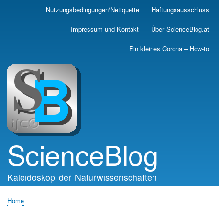
Skip
Nutzungsbedingungen/Netiquette
Haftungsausschluss
Main
to
main
navigation
Impressum und Kontakt
Über ScienceBlog.at
content
Ein kleines Corona – How-to
ScienceBlog
Kaleidoskop der Naturwissenschaften
Home
Breadcrumb