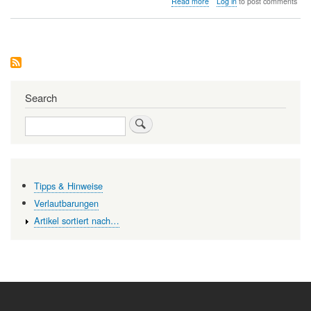
Read more
Log in
to post comments
Die
Tragödie
des
Gemeinguts
Search
Search
Tipps & Hinweise
Verlautbarungen
Artikel sortiert nach…