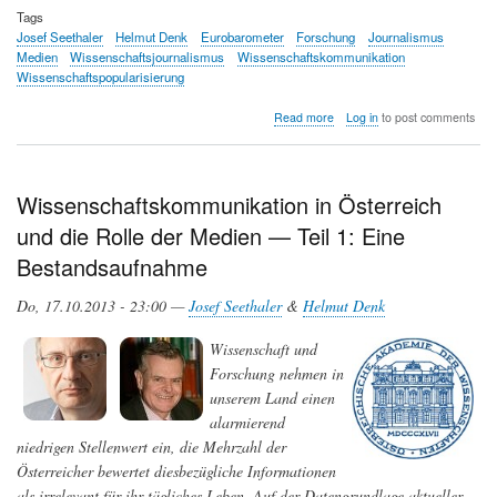
Tags
Josef Seethaler
Helmut Denk
Eurobarometer
Forschung
Journalismus
Medien
Wissenschaftsjournalismus
Wissenschaftskommunikation
Wissenschaftspopularisierung
about
Read more
Log in
to post comments
Wissenschaftskommunikation
in
Österreich
und
Wissenschaftskommunikation in Österreich
die
und die Rolle der Medien — Teil 1: Eine
Rolle
der
Bestandsaufnahme
Medien.
—
Do, 17.10.2013 - 23:00 —
Josef Seethaler
&
Helmut Denk
Teil
2:
Was
Wissenschaft und
sollte
Forschung nehmen in
verändert
unserem Land einen
werden?
alarmierend
niedrigen Stellenwert ein, die Mehrzahl der
Österreicher bewertet diesbezügliche Informationen
als irrelevant für ihr tägliches Leben. Auf der Datengrundlage aktueller