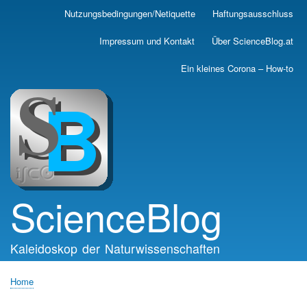
Skip
Nutzungsbedingungen/Netiquette
Haftungsausschluss
Main
to
main
navigation
Impressum und Kontakt
Über ScienceBlog.at
content
Ein kleines Corona – How-to
ScienceBlog
Kaleidoskop der Naturwissenschaften
Home
Breadcrumb