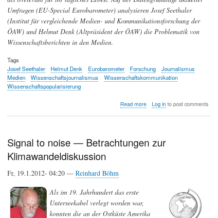
Umfragen (EU-Special Eurobarometer) analysieren Josef Seethaler
(Institut für vergleichende Medien- und Kommunikationsforschung der
ÖAW) und Helmut Denk (Altpräsident der ÖAW) die Problematik von
Wissenschaftsberichten in den Medien.
Tags
Josef Seethaler
Helmut Denk
Eurobarometer
Forschung
Journalismus
Medien
Wissenschaftsjournalismus
Wissenschaftskommunikation
Wissenschaftspopularisierung
about
Read more
Log in
to post comments
Wissenschaftskommunikation
in
Österreich
und
Signal to noise — Betrachtungen zur
die
Klimawandeldiskussion
Rolle
der
Medien
Fr, 19.1.2012- 04:20 —
Reinhard Böhm
—
Teil
Als im 19. Jahrhundert das erste
1:
Unterseekabel verlegt worden war,
Eine
Bestandsaufnahme
konnten die an der Ostküste Amerika