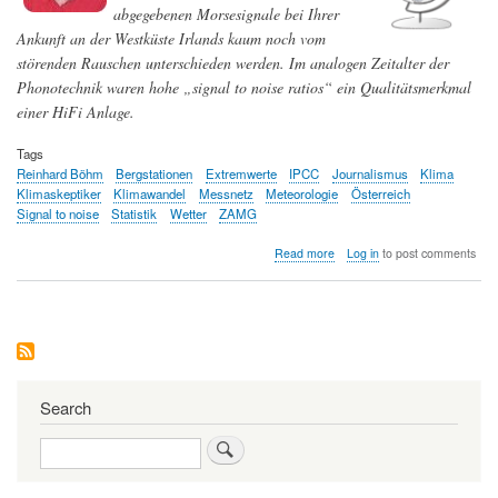
abgegebenen Morsesignale bei Ihrer
Ankunft an der Westküste Irlands kaum noch vom
störenden Rauschen unterschieden werden. Im analogen Zeitalter der
Phonotechnik waren hohe „signal to noise ratios“ ein Qualitätsmerkmal
einer HiFi Anlage.
Tags
Reinhard Böhm
Bergstationen
Extremwerte
IPCC
Journalismus
Klima
Klimaskeptiker
Klimawandel
Messnetz
Meteorologie
Österreich
Signal to noise
Statistik
Wetter
ZAMG
about
Read more
Log in
to post comments
Signal
to
noise
—
Betrachtungen
zur
Klimawandeldiskussion
Search
Search