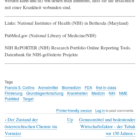
werden kann und iii) von denen man annimmt, dass sie die ursächlich
mit einer Krankheit verbunden sind.
Links: National Institutes of Health (NIH) in Bethesda (Maryland)
PubMed.gov (National Library of Medicine/NIH)
NIH RePORTER (NIH) Research Portfolio Online Reporting Tools.
Datenbank für NIH-geförderte Projekte
Tags
Francis S. Collins
Arzneimittel
Biomedizin
FDA
first-in-class
Förderung
Grundlagenforschung
Krankheiten
Medizin
NIH
NME
PubMed
Target
Printer-friendly version
Log in
to post comments
‹
Der Zustand der
Up
Genussmittel und bedeutender
Book
österreichischen Chemie im
Wirtschaftsfaktor - der Tabak
traversal
›
Vormärz
vor 150 Jahren