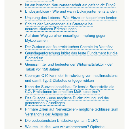
Ist ein bisschen Naturwissenschaft ein gefährlich' Ding?
Endosymbiose - Wie und wann Eukaryonten entstanden
Ursprung des Lebens - Wie Einzeller kooperieren lernten
Schutz der Nervenenden als Strategie bei
neuromuskulären Erkrankungen
Auf dem Weg zu einer neuartigen Impfung gegen
Mykoplasmen
Der Zustand der österreichischen Chemie im Vormärz
Grundlagenforschung bildet das feste Fundament für die
Biomedizin
Genussmittel und bedeutender Wirtschaftsfaktor - der
Tabak vor 150 Jahren
Coenzym Q10 kann der Entwicklung von Insulinresistenz
und damit Typ-2-Diabetes entgegenwirken
Kann der Subventionsabbau für fossile Brennstoffe die
CO₂ Emissionen im erhofften Maß absenken?
Das Quagga - eine mögliche Rückzüchtung und die
genetischen Grundlagen
Primäre Zilien auf Nervenzellen- mögliche Schlüssel zum
Verständnis der Adipositas
Die bedeutendsten Entdeckungen am CERN
Wie real ist das, was wir wahrnehmen? Optische