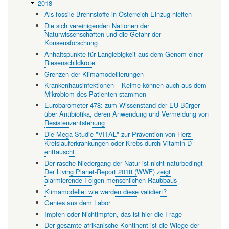
2018
Als fossile Brennstoffe in Österreich Einzug hielten
Die sich vereinigenden Nationen der
Naturwissenschaften und die Gefahr der
Konsensforschung
Anhaltspunkte für Langlebigkeit aus dem Genom einer
Riesenschildkröte
Grenzen der Klimamodellierungen
Krankenhausinfektionen – Keime können auch aus dem
Mikrobiom des Patienten stammen
Eurobarometer 478: zum Wissenstand der EU-Bürger
über Antibiotika, deren Anwendung und Vermeidung von
Resistenzentstehung
Die Mega-Studie "VITAL" zur Prävention von Herz-
Kreislauferkrankungen oder Krebs durch Vitamin D
enttäuscht
Der rasche Niedergang der Natur ist nicht naturbedingt -
Der Living Planet-Report 2018 (WWF) zeigt
alarmierende Folgen menschlichen Raubbaus
Klimamodelle: wie werden diese validiert?
Genies aus dem Labor
Impfen oder Nichtimpfen, das ist hier die Frage
Der gesamte afrikanische Kontinent ist die Wiege der