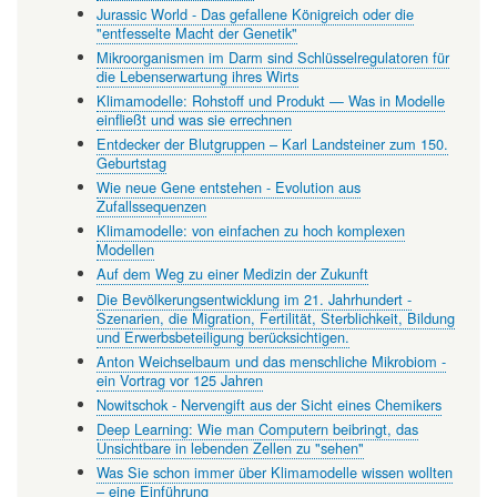
Jurassic World - Das gefallene Königreich oder die
"entfesselte Macht der Genetik"
Mikroorganismen im Darm sind Schlüsselregulatoren für
die Lebenserwartung ihres Wirts
Klimamodelle: Rohstoff und Produkt — Was in Modelle
einfließt und was sie errechnen
Entdecker der Blutgruppen – Karl Landsteiner zum 150.
Geburtstag
Wie neue Gene entstehen - Evolution aus
Zufallssequenzen
Klimamodelle: von einfachen zu hoch komplexen
Modellen
Auf dem Weg zu einer Medizin der Zukunft
Die Bevölkerungsentwicklung im 21. Jahrhundert -
Szenarien, die Migration, Fertilität, Sterblichkeit, Bildung
und Erwerbsbeteiligung berücksichtigen.
Anton Weichselbaum und das menschliche Mikrobiom -
ein Vortrag vor 125 Jahren
Nowitschok - Nervengift aus der Sicht eines Chemikers
Deep Learning: Wie man Computern beibringt, das
Unsichtbare in lebenden Zellen zu "sehen"
Was Sie schon immer über Klimamodelle wissen wollten
– eine Einführung