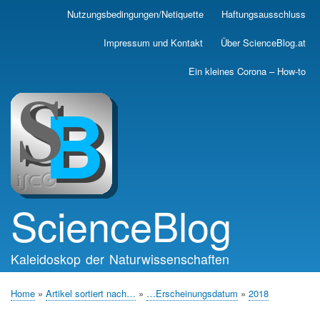
Skip
Nutzungsbedingungen/Netiquette
Haftungsausschluss
Main
to
main
navigation
Impressum und Kontakt
Über ScienceBlog.at
content
Ein kleines Corona – How-to
ScienceBlog
Kaleidoskop der Naturwissenschaften
Home
Artikel sortiert nach…
…Erscheinungsdatum
2018
Breadcrumb