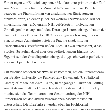
Förderungen zur Entwicklung neuer Medikamente primär an der Zahl
von Patenten zu definieren. Zumeist hatte man sich auf Patente
bezogen, die Pharmafirmen von akademischen Einrichtungen
einlizensierten, an denen ja der bei weitem überwiegende Teil der
amerikanischen - größtenteils NIH-geförderten - biologischen
Grundlagenforschung stattfindet. Derartige Untersuchungen hatten den
Eindruck erweckt , das bloß 10 % oder sogar noch weniger der neu
zugelassenen Arzneimittel sich auf Patente akademischer
Einrichtungen zurückführen ließen. Dies ist zwar interessant, diese
Studien übersehen dabei aber den weitreichenden Einfluss von
Ergebnissen der Grundlagenforschung, die typischerweise publiziert
aber nicht patentiert werden.
Um zu einer breiteren Sichtweise zu kommen, hat ein Forscherteam
der Bentley University die PubMed .gov Datenbank (US National
Library of Medicine; Anm. Redn.) herangezogen. Unter der Leitung
von Ekaterina Galkina Cleary, Jennifer Beierlein und Fred Ledley
machte sich das Team daran, den Gesamtumfang der NIH-
Förderungen bei den aktuell zugelassenen Medikamenten zu
untersuchen. Die Ergebnisse wurden eben im Fachjournal
Proceedings of the National Academy of Sciences (PNAS) publiziert