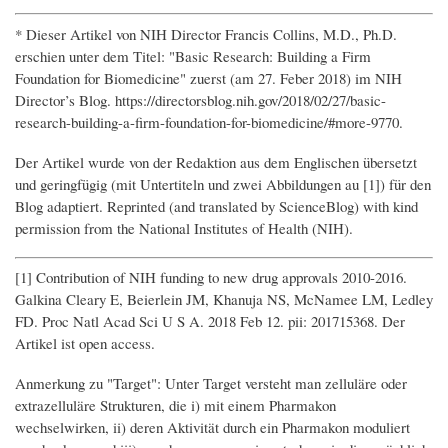
* Dieser Artikel von NIH Director Francis Collins, M.D., Ph.D.
erschien unter dem Titel: "Basic Research: Building a Firm
Foundation for Biomedicine" zuerst (am 27. Feber 2018) im NIH
Director’s Blog. https://directorsblog.nih.gov/2018/02/27/basic-
research-building-a-firm-foundation-for-biomedicine/#more-9770.
Der Artikel wurde von der Redaktion aus dem Englischen übersetzt
und geringfügig (mit Untertiteln und zwei Abbildungen au [1]) für den
Blog adaptiert. Reprinted (and translated by ScienceBlog) with kind
permission from the National Institutes of Health (NIH).
[1] Contribution of NIH funding to new drug approvals 2010-2016.
Galkina Cleary E, Beierlein JM, Khanuja NS, McNamee LM, Ledley
FD. Proc Natl Acad Sci U S A. 2018 Feb 12. pii: 201715368. Der
Artikel ist open access.
Anmerkung zu "Target": Unter Target versteht man zelluläre oder
extrazelluläre Strukturen, die i) mit einem Pharmakon
wechselwirken, ii) deren Aktivität durch ein Pharmakon moduliert