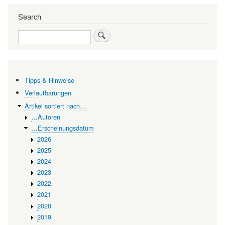
links
Search
for
Grundlagenforschung
Search
bildet
das
feste
Tipps & Hinweise
Fundament
Verlautbarungen
für
Artikel sortiert nach…
…Autoren
die
…Erscheinungsdatum
Biomedizin
2026
2025
2024
2023
2022
2021
2020
2019