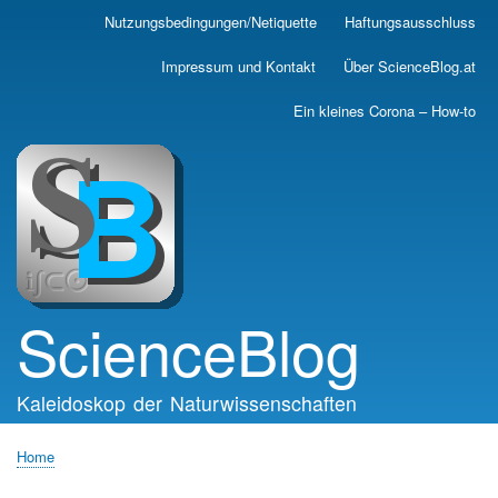
Skip
Nutzungsbedingungen/Netiquette
Haftungsausschluss
Main
to
main
navigation
Impressum und Kontakt
Über ScienceBlog.at
content
Ein kleines Corona – How-to
ScienceBlog
Kaleidoskop der Naturwissenschaften
Home
Breadcrumb