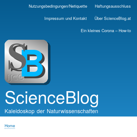
Skip
Nutzungsbedingungen/Netiquette
Haftungsausschluss
Main
to
main
navigation
Impressum und Kontakt
Über ScienceBlog.at
content
Ein kleines Corona – How-to
ScienceBlog
Kaleidoskop der Naturwissenschaften
Home
Breadcrumb