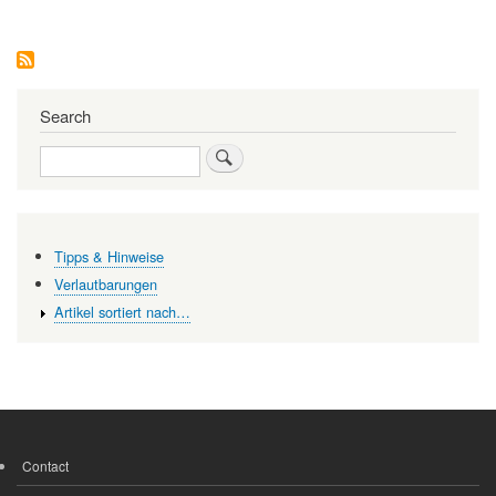
Search
Search
Tipps & Hinweise
Verlautbarungen
Artikel sortiert nach…
Contact
FOOTER