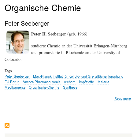
Organische Chemie
Peter Seeberger
Peter H. Seeberger
(geb. 1966)
studierte Chemie an der Universität Erlangen-Nürnberg
und promovierte in Biochemie an der University of
Colorado.
Tags
Peter Seeberger
Max-Planck Institut für Kolloid- und Grenzflächenforschung
FU Berlin
Ancora Pharmaceuticals
i2chem
Impfstoffe
Malaria
Medikamente
Organische Chemie
Synthese
abo
Read more
Pet
See