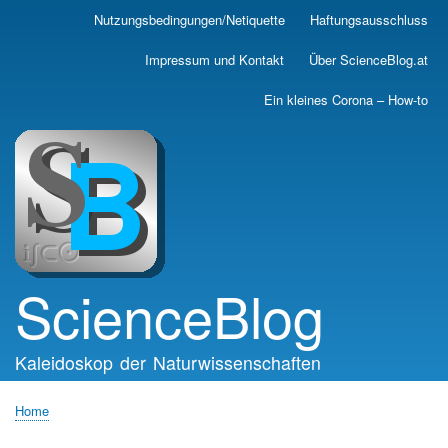
Skip
Nutzungsbedingungen/Netiquette
Haftungsausschluss
Main
to
main
navigation
Impressum und Kontakt
Über ScienceBlog.at
content
Ein kleines Corona – How-to
ScienceBlog
Kaleidoskop der Naturwissenschaften
Home
Breadcrumb