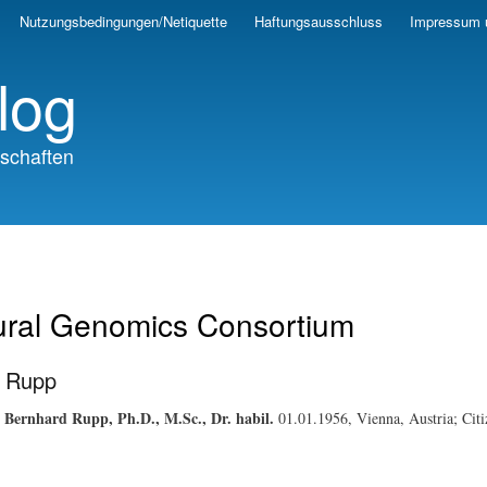
Skip
Nutzungsbedingungen/Netiquette
Haftungsausschluss
Impressum 
to
main
log
content
schaften
ural Genomics Consortium
 Rupp
Bernhard Rupp, Ph.D., M.Sc., Dr. habil.
01.01.1956, Vienna, Austria; Cit