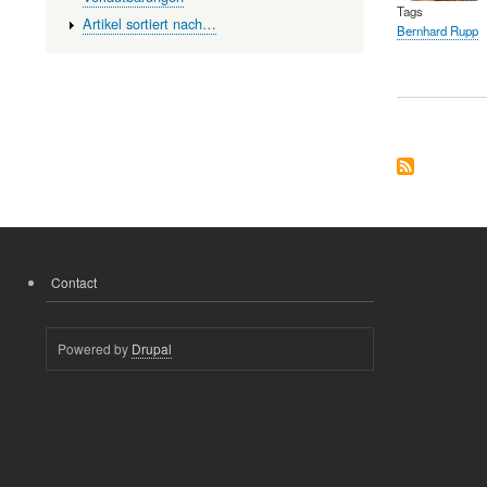
Tags
Artikel sortiert nach…
Bernhard Rupp
Contact
FOOTER
MENU
Powered by
Drupal