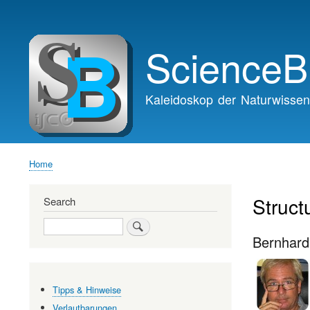
Main
navigation
ScienceB
Kaleidoskop der Naturwissen
Home
Breadcrumb
Struct
Search
Search
Bernhard
Tipps & Hinweise
Verlautbarungen