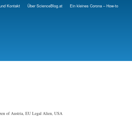
und Kontakt
Über ScienceBlog.at
Ein kleines Corona – How-to
izen of Austria, EU Legal Alien, USA