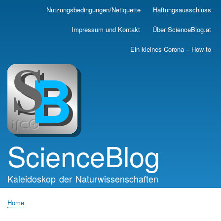
Skip
Nutzungsbedingungen/Netiquette
Haftungsausschluss
Main
to
main
navigation
Impressum und Kontakt
Über ScienceBlog.at
content
Ein kleines Corona – How-to
ScienceBlog
Kaleidoskop der Naturwissenschaften
Home
Breadcrumb