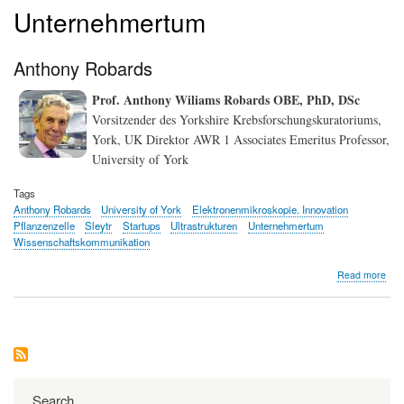
Unternehmertum
Anthony Robards
Prof. Anthony Wiliams Robards OBE, PhD, DSc
Vorsitzender des Yorkshire Krebsforschungskuratoriums,
York, UK Direktor AWR 1 Associates Emeritus Professor,
University of York
Tags
Anthony Robards
University of York
Elektronenmikroskopie. Innovation
Pflanzenzelle
Sleytr
Startups
Ultrastrukturen
Unternehmertum
Wissenschaftskommunikation
abo
Read more
Ant
Rob
Search