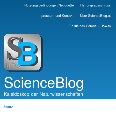
Skip
Nutzungsbedingungen/Netiquette
Haftungsausschluss
Main
to
main
navigation
Impressum und Kontakt
Über ScienceBlog.at
content
Ein kleines Corona – How-to
ScienceBlog
Kaleidoskop der Naturwissenschaften
Home
Breadcrumb