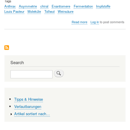
Tags
Anthrax
Asymmetrie
chiral
Enantiomere
Fermentation
Impfstoffe
Louis Pasteur
Moleküle
Tollwut
Weinsäure
about
Read more
Log in
to post comments
Das
chemische
Vermächtnis
von
Louis
Pasteur
Search
Search
Tipps & Hinweise
Verlautbarungen
Artikel sortiert nach…