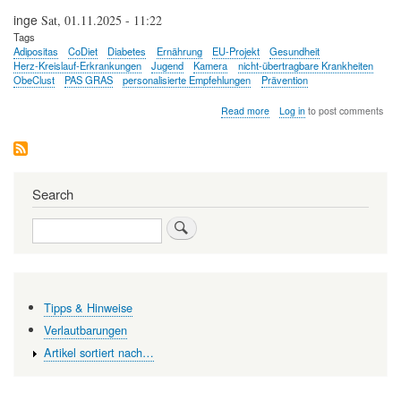
inge
Sat, 01.11.2025 - 11:22
Tags
Adipositas
CoDiet
Diabetes
Ernährung
EU-Projekt
Gesundheit
Herz-Kreislauf-Erkrankungen
Jugend
Kamera
nicht-übertragbare Krankheiten
ObeClust
PAS GRAS
personalisierte Empfehlungen
Prävention
about
Read more
Log in
to post comments
Die
CoDiet-
Studie:
Auf
dem
Search
Weg
zur
Search
Bekämpfung
ernährungsbedingter
Erkrankungen
Tipps & Hinweise
Verlautbarungen
Artikel sortiert nach…