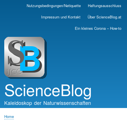
Skip
Nutzungsbedingungen/Netiquette
Haftungsausschluss
Main
to
main
navigation
Impressum und Kontakt
Über ScienceBlog.at
content
Ein kleines Corona – How-to
ScienceBlog
Kaleidoskop der Naturwissenschaften
Home
Breadcrumb